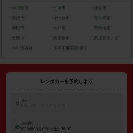
・
横須賀市
・
平塚市
・
鎌倉市
・
藤沢市
・
小田原市
・
茅ヶ崎市
・
秦野市
・
大和市
・
海老名市
・
座間市
・
南足柄市
・
高座郡寒川町
・
中郡大磯町
・
足柄下郡湯河原町
レンタカーを予約しよう
出発
出発店舗、エリアを入力
出発日時
2026年08月08日 (土)
09:00