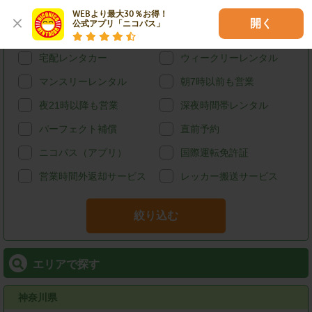
カード決済
スタッドレス
WEBより最大30％お得！

開く
公式アプリ「ニコパス」
給油可能
ETCレンタル
宅配レンタカー
ウィークリーレンタル
マンスリーレンタル
朝7時以前も営業
夜21時以降も営業
深夜時間帯レンタル
パーフェクト補償
直前予約
ニコパス（アプリ）
国際運転免許証
営業時間外返却サービス
レッカー搬送サービス
絞り込む
エリアで探す
神奈川県