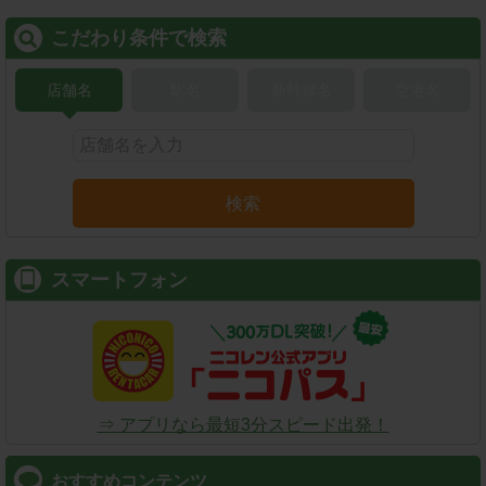
こだわり条件で検索
店舗名
駅名
新幹線名
空港名
検索
スマートフォン
⇒ アプリなら最短3分スピード出発！
おすすめコンテンツ