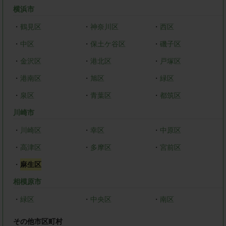
横浜市
・
鶴見区
・
神奈川区
・
西区
・
中区
・
保土ケ谷区
・
磯子区
・
金沢区
・
港北区
・
戸塚区
・
港南区
・
旭区
・
緑区
・
泉区
・
青葉区
・
都筑区
川崎市
・
川崎区
・
幸区
・
中原区
・
高津区
・
多摩区
・
宮前区
・
麻生区
相模原市
・
緑区
・
中央区
・
南区
その他市区町村