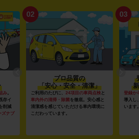
02
03
プロ品質の
〜
「安心・安全・清潔」
新
組み
。
ご利用のたびに、
24項目の車両点検
と
登録か
既存イ
車内外の清掃・除菌
を徹底。安心感と
導入し
を削減
清潔感を感じていただける車内環境に
います
ーズナブ
こだわっています。