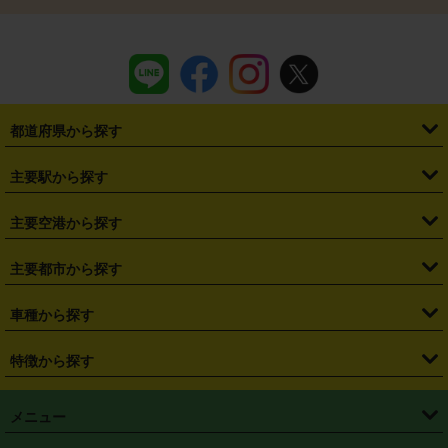
都道府県から探す
・
北海道
・
青森県
・
岩手県
・
宮城県
・
秋田県
・
山形県
主要駅から探す
・
福島県
・
東京都
・
神奈川県
・
埼玉県
・
千葉県
・
茨城県
・
札幌駅
・
仙台駅
・
新宿駅
・
池袋駅
・
渋谷駅
・
東京駅
主要空港から探す
・
栃木県
・
群馬県
・
山梨県
・
愛知県
・
静岡県
・
岐阜県
・
横浜駅
・
川崎駅
・
大宮駅
・
西船橋駅
・
柏駅
・
名古屋駅
・
新千歳空港
・
仙台空港
主要都市から探す
・
長野県
・
新潟県
・
富山県
・
石川県
・
福井県
・
大阪府
・
大阪駅
・
難波駅
・
三宮駅
・
京都駅
・
広島駅
・
博多駅
・
成田空港
・
羽田空港
・
兵庫県
・
京都府
・
滋賀県
・
和歌山県
・
奈良県
・
三重県
・
札幌市
・
仙台市
車種から探す
・
熊本駅
・
那覇空港駅
・
中部国際空港セントレア
・
関西国際空港
・
鳥取県
・
島根県
・
岡山県
・
広島県
・
山口県
・
徳島県
・
千葉市
・
さいたま市
・
軽自動車
・
コンパクトカー
・
ステーションワゴン・セダン
特徴から探す
・
大阪国際空港（伊丹空港）
・
神戸空港
・
香川県
・
愛媛県
・
高知県
・
福岡県
・
佐賀県
・
長崎県
・
横浜市
・
川崎市
・
ミニバン・ワンボックス
・
高級ミニバン・ワンボックス
・
SUV
・
岡山空港
・
徳島空港
・
ハイブリッド
・
宅配レンタカー
・
ETCカードレンタル
・
熊本県
・
大分県
・
宮崎県
・
鹿児島県
・
沖縄県
・
相模原市
・
新潟市
メニュー
・
軽トラック・商用バン
・
福岡空港
・
鹿児島空港
・
長期レンタル
・
深夜時間帯レンタル
・
免責補償プラス
・
静岡市
・
浜松市