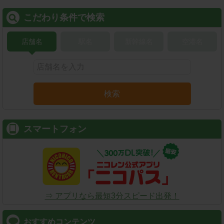
こだわり条件で検索
店舗名
駅名
新幹線名
空港名
検索
スマートフォン
⇒ アプリなら最短3分スピード出発！
おすすめコンテンツ