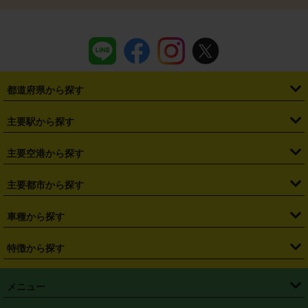
都道府県から探す
・
北海道
・
青森県
・
岩手県
・
宮城県
・
秋田県
・
山形県
主要駅から探す
・
福島県
・
東京都
・
神奈川県
・
埼玉県
・
千葉県
・
茨城県
・
札幌駅
・
仙台駅
・
新宿駅
・
池袋駅
・
渋谷駅
・
東京駅
主要空港から探す
・
栃木県
・
群馬県
・
山梨県
・
愛知県
・
静岡県
・
岐阜県
・
横浜駅
・
川崎駅
・
大宮駅
・
西船橋駅
・
柏駅
・
名古屋駅
・
新千歳空港
・
仙台空港
主要都市から探す
・
長野県
・
新潟県
・
富山県
・
石川県
・
福井県
・
大阪府
・
大阪駅
・
難波駅
・
三宮駅
・
京都駅
・
広島駅
・
博多駅
・
成田空港
・
羽田空港
・
兵庫県
・
京都府
・
滋賀県
・
和歌山県
・
奈良県
・
三重県
・
札幌市
・
仙台市
車種から探す
・
熊本駅
・
那覇空港駅
・
中部国際空港セントレア
・
関西国際空港
・
鳥取県
・
島根県
・
岡山県
・
広島県
・
山口県
・
徳島県
・
千葉市
・
さいたま市
・
軽自動車
・
コンパクトカー
・
ステーションワゴン・セダン
特徴から探す
・
大阪国際空港（伊丹空港）
・
神戸空港
・
香川県
・
愛媛県
・
高知県
・
福岡県
・
佐賀県
・
長崎県
・
横浜市
・
川崎市
・
ミニバン・ワンボックス
・
高級ミニバン・ワンボックス
・
SUV
・
岡山空港
・
徳島空港
・
ハイブリッド
・
宅配レンタカー
・
ETCカードレンタル
・
熊本県
・
大分県
・
宮崎県
・
鹿児島県
・
沖縄県
・
相模原市
・
新潟市
メニュー
・
軽トラック・商用バン
・
福岡空港
・
鹿児島空港
・
長期レンタル
・
深夜時間帯レンタル
・
免責補償プラス
・
静岡市
・
浜松市