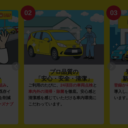
02
03
プロ品質の
〜
「安心・安全・清潔」
新
組み
。
ご利用のたびに、
24項目の車両点検
と
登録か
既存イ
車内外の清掃・除菌
を徹底。安心感と
導入し
を削減
清潔感を感じていただける車内環境に
います
ーズナブ
こだわっています。