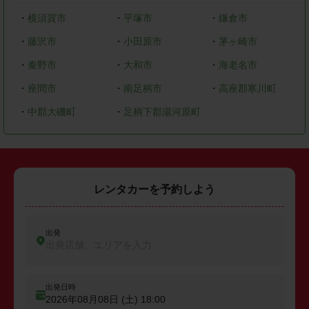
・
横須賀市
・
平塚市
・
鎌倉市
・
藤沢市
・
小田原市
・
茅ヶ崎市
・
秦野市
・
大和市
・
海老名市
・
座間市
・
南足柄市
・
高座郡寒川町
・
中郡大磯町
・
足柄下郡湯河原町
レンタカーを予約しよう
出発
出発店舗、エリアを入力
出発日時
2026年08月08日 (土)
18:00