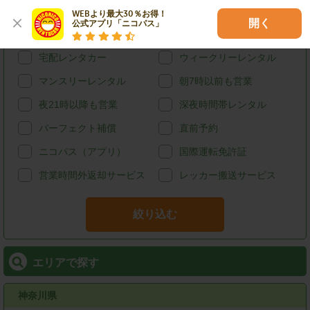
カード決済
スタッドレス
WEBより最大30％お得！

開く
公式アプリ「ニコパス」
給油可能
ETCレンタル
宅配レンタカー
ウィークリーレンタル
マンスリーレンタル
朝7時以前も営業
夜21時以降も営業
深夜時間帯レンタル
パーフェクト補償
直前予約
ニコパス（アプリ）
国際運転免許証
営業時間外返却サービス
レッカー搬送サービス
絞り込む
エリアで探す
神奈川県