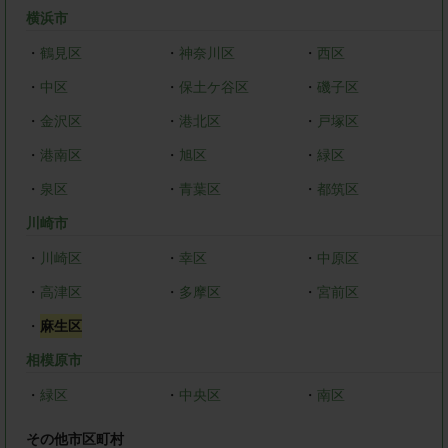
横浜市
・
鶴見区
・
神奈川区
・
西区
・
中区
・
保土ケ谷区
・
磯子区
・
金沢区
・
港北区
・
戸塚区
・
港南区
・
旭区
・
緑区
・
泉区
・
青葉区
・
都筑区
川崎市
・
川崎区
・
幸区
・
中原区
・
高津区
・
多摩区
・
宮前区
・
麻生区
相模原市
・
緑区
・
中央区
・
南区
その他市区町村