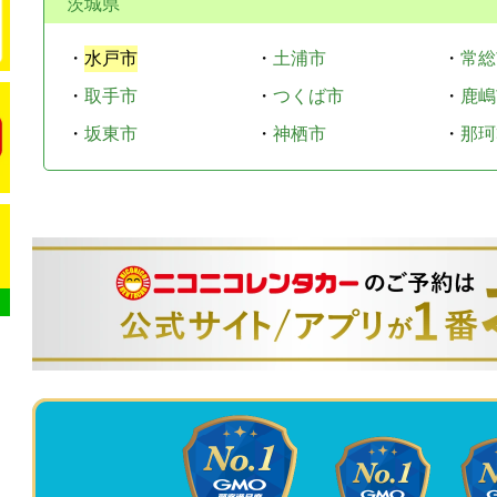
茨城県
・
水戸市
・
土浦市
・
常総
・
取手市
・
つくば市
・
鹿嶋
・
坂東市
・
神栖市
・
那珂