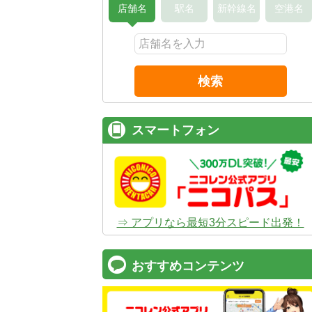
店舗名
駅名
新幹線名
空港名
検索
スマートフォン
⇒ アプリなら最短3分スピード出発！
おすすめコンテンツ