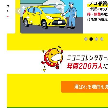
円〜
プロ品質
リンス
ご利用のたび
ること
掃・除菌
を徹
う
リー
ける車内環境
選ばれる理由を