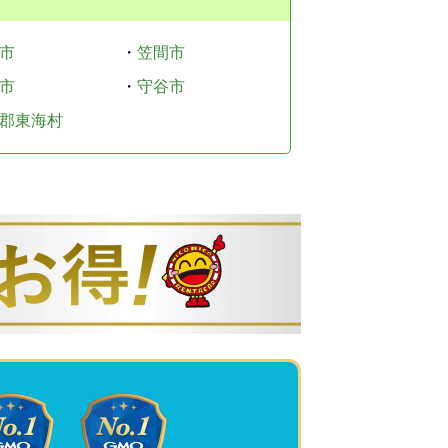
市
・
笠間市
市
・
守谷市
郡東海村