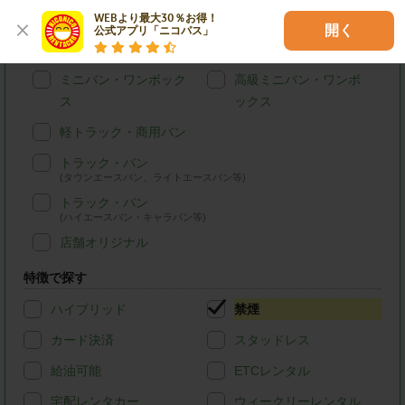
WEBより最大30％お得！

ステーションワゴン・
SUV
開く
公式アプリ「ニコパス」
セダン
ミニバン・ワンボック
高級ミニバン・ワンボ
ス
ックス
軽トラック・商用バン
トラック・バン
(タウンエースバン、ライトエースバン等)
トラック・バン
(ハイエースバン・キャラバン等)
店舗オリジナル
特徴で探す
ハイブリッド
禁煙
カード決済
スタッドレス
給油可能
ETCレンタル
宅配レンタカー
ウィークリーレンタル