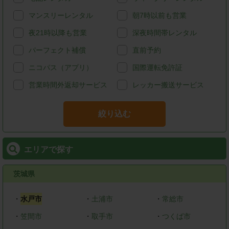
マンスリーレンタル
朝7時以前も営業
夜21時以降も営業
深夜時間帯レンタル
パーフェクト補償
直前予約
ニコパス（アプリ）
国際運転免許証
営業時間外返却サービス
レッカー搬送サービス
絞り込む
エリアで探す
茨城県
・
水戸市
・
土浦市
・
常総市
・
笠間市
・
取手市
・
つくば市