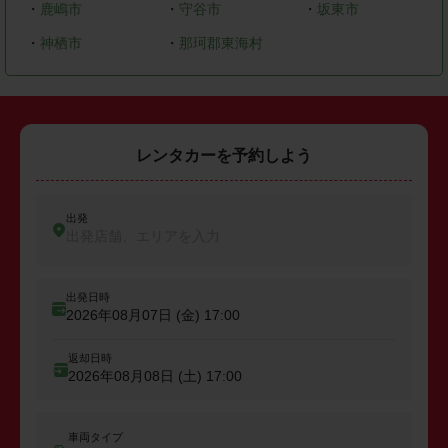
・
鹿嶋市
・
守谷市
・
坂東市
・
神栖市
・
那珂郡東海村
レンタカーを予約しよう
出発
出発店舗、エリアを入力
出発日時
2026年08月07日 (金)
17:00
返却日時
2026年08月08日 (土)
17:00
車両タイプ