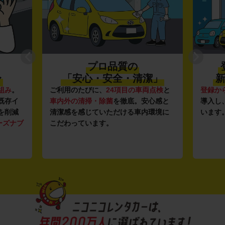
プロ品質の
〜
「安心・安全・清潔」
新
組み
。
ご利用のたびに、
24項目の車両点検
と
登録か
既存イ
車内外の清掃・除菌
を徹底。安心感と
導入し
を削減
清潔感を感じていただける車内環境に
います
ーズナブ
こだわっています。