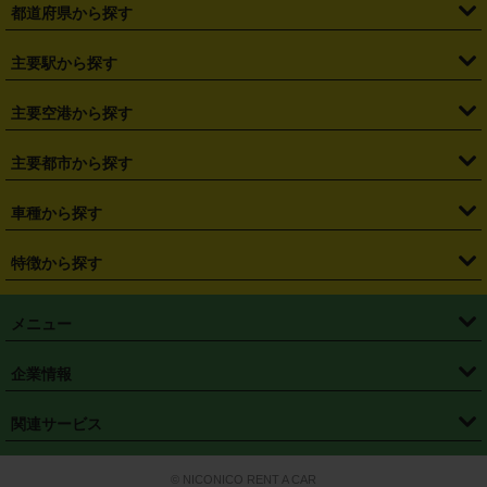
都道府県から探す
・
北海道
・
青森県
・
岩手県
・
宮城県
・
秋田県
・
山形県
主要駅から探す
・
福島県
・
東京都
・
神奈川県
・
埼玉県
・
千葉県
・
茨城県
・
札幌駅
・
仙台駅
・
新宿駅
・
池袋駅
・
渋谷駅
・
東京駅
主要空港から探す
・
栃木県
・
群馬県
・
山梨県
・
愛知県
・
静岡県
・
岐阜県
・
横浜駅
・
川崎駅
・
大宮駅
・
西船橋駅
・
柏駅
・
名古屋駅
・
新千歳空港
・
仙台空港
主要都市から探す
・
長野県
・
新潟県
・
富山県
・
石川県
・
福井県
・
大阪府
・
大阪駅
・
難波駅
・
三宮駅
・
京都駅
・
広島駅
・
博多駅
・
成田空港
・
羽田空港
・
兵庫県
・
京都府
・
滋賀県
・
和歌山県
・
奈良県
・
三重県
・
札幌市
・
仙台市
車種から探す
・
熊本駅
・
那覇空港駅
・
中部国際空港セントレア
・
関西国際空港
・
鳥取県
・
島根県
・
岡山県
・
広島県
・
山口県
・
徳島県
・
千葉市
・
さいたま市
・
軽自動車
・
コンパクトカー
・
ステーションワゴン・セダン
特徴から探す
・
大阪国際空港（伊丹空港）
・
神戸空港
・
香川県
・
愛媛県
・
高知県
・
福岡県
・
佐賀県
・
長崎県
・
横浜市
・
川崎市
・
ミニバン・ワンボックス
・
高級ミニバン・ワンボックス
・
SUV
・
岡山空港
・
徳島空港
・
ハイブリッド
・
宅配レンタカー
・
ETCカードレンタル
・
熊本県
・
大分県
・
宮崎県
・
鹿児島県
・
沖縄県
・
相模原市
・
新潟市
メニュー
・
軽トラック・商用バン
・
福岡空港
・
鹿児島空港
・
長期レンタル
・
深夜時間帯レンタル
・
免責補償プラス
・
静岡市
・
浜松市
・
・
トラック・バン
トップページ
・
はじめての方へ
・
ご利用案内
(タウンエースバン、ライトエースバン等)
企業情報
・
那覇空港
・
パーフェクト補償
・
スタッドレスタイヤ
・
直前予約
・
名古屋市
・
京都市
・
・
トラック・バン
ベストレート保証
・
予約から返却まで
・
・
店舗オリジナル
利用シーン別ガイ
(ハイエースバン・キャラバン等)
・
・
ニコパス(アプリ)
会社概要
・
ニュース
・
国際運転免許証
・
フランチャイズ募集
・
営業時間外返却サービス
・
個人情報保護
関連サービス
・
大阪市
・
堺市
ド
・
・
レッカー搬送サービス
カスタマーハラスメントに対する基本方針
・
神戸市
・
岡山市
・
・
車種・料金
カーリースなら「定額ニコノリパック」
・
店舗を探す
・
キャンペーン
© NICONICO RENT A CAR
・
特定商取引法に基づく表記
・
旅行業約款