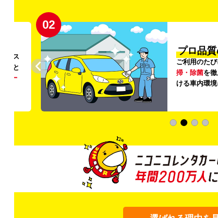
02
円〜
プロ品質
リンス
ご利用のたび
ること
掃・除菌
を徹
う
リー
ける車内環境