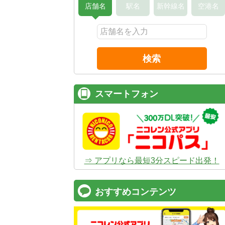
店舗名
駅名
新幹線名
空港名
検索
スマートフォン
⇒ アプリなら最短3分スピード出発！
おすすめコンテンツ