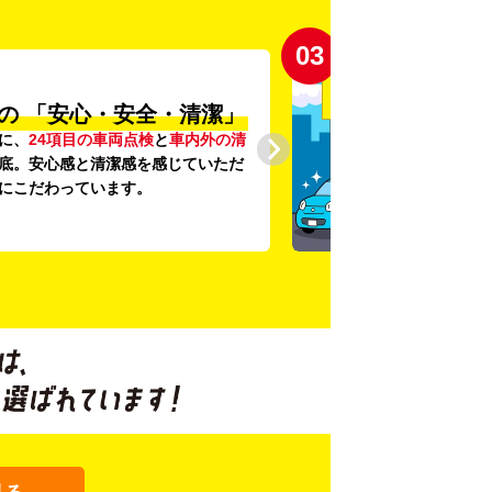
03
の
「安心・安全・清潔」
に、
24項目の車両点検
と
車内外の清
底。安心感と清潔感を感じていただ
にこだわっています。