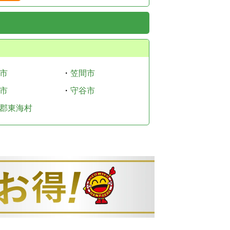
市
・
笠間市
市
・
守谷市
郡東海村