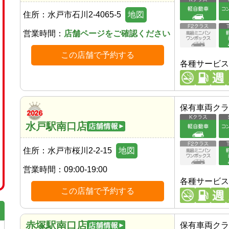
住所：
水戸市石川2-4065-5
地図
営業時間：
店舗ページをご確認ください
この店舗で予約する
各種サービス
保有車両クラ
水戸駅南口店
住所：
水戸市桜川2-2-15
地図
営業時間：
09:00-19:00
各種サービス
この店舗で予約する
赤塚駅南口店
保有車両クラ