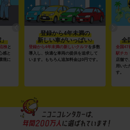
登録から4年未満の
潔」
新しい車がいっぱい♪
全
点検
と
登録から4年未満の新しいクルマ
を多数
全国47
心感と
導入し、快適な車両の提供を追求して
駅チカ
環境に
います。もちろん追加料金は0円です。
店舗で
用いた
す。