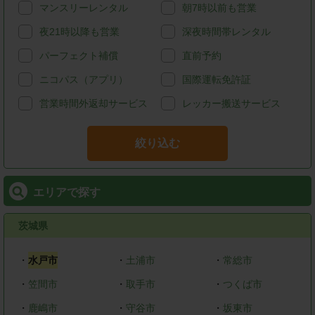
マンスリーレンタル
朝7時以前も営業
夜21時以降も営業
深夜時間帯レンタル
パーフェクト補償
直前予約
ニコパス（アプリ）
国際運転免許証
営業時間外返却サービス
レッカー搬送サービス
絞り込む
エリアで探す
茨城県
・
水戸市
・
土浦市
・
常総市
・
笠間市
・
取手市
・
つくば市
・
鹿嶋市
・
守谷市
・
坂東市