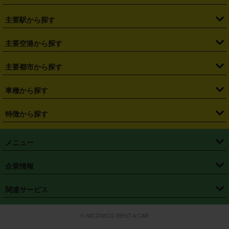
・
北海道
・
青森県
・
岩手県
・
宮城県
・
秋田県
・
山形県
主要駅から探す
・
福島県
・
東京都
・
神奈川県
・
埼玉県
・
千葉県
・
茨城県
・
札幌駅
・
仙台駅
・
新宿駅
・
池袋駅
・
渋谷駅
・
東京駅
主要空港から探す
・
栃木県
・
群馬県
・
山梨県
・
愛知県
・
静岡県
・
岐阜県
・
横浜駅
・
川崎駅
・
大宮駅
・
西船橋駅
・
柏駅
・
名古屋駅
・
新千歳空港
・
仙台空港
主要都市から探す
・
長野県
・
新潟県
・
富山県
・
石川県
・
福井県
・
大阪府
・
大阪駅
・
難波駅
・
三宮駅
・
京都駅
・
広島駅
・
博多駅
・
成田空港
・
羽田空港
・
兵庫県
・
京都府
・
滋賀県
・
和歌山県
・
奈良県
・
三重県
・
札幌市
・
仙台市
車種から探す
・
熊本駅
・
那覇空港駅
・
中部国際空港セントレア
・
関西国際空港
・
鳥取県
・
島根県
・
岡山県
・
広島県
・
山口県
・
徳島県
・
千葉市
・
さいたま市
・
軽自動車
・
コンパクトカー
・
ステーションワゴン・セダン
特徴から探す
・
大阪国際空港（伊丹空港）
・
神戸空港
・
香川県
・
愛媛県
・
高知県
・
福岡県
・
佐賀県
・
長崎県
・
横浜市
・
川崎市
・
ミニバン・ワンボックス
・
高級ミニバン・ワンボックス
・
SUV
・
岡山空港
・
徳島空港
・
ハイブリッド
・
宅配レンタカー
・
ETCカードレンタル
・
熊本県
・
大分県
・
宮崎県
・
鹿児島県
・
沖縄県
・
相模原市
・
新潟市
メニュー
・
軽トラック・商用バン
・
福岡空港
・
鹿児島空港
・
長期レンタル
・
深夜時間帯レンタル
・
免責補償プラス
・
静岡市
・
浜松市
・
・
トラック・バン
トップページ
・
はじめての方へ
・
ご利用案内
(タウンエースバン、ライトエースバン等)
企業情報
・
那覇空港
・
パーフェクト補償
・
スタッドレスタイヤ
・
直前予約
・
名古屋市
・
京都市
・
・
トラック・バン
ベストレート保証
・
予約から返却まで
・
・
店舗オリジナル
利用シーン別ガイ
(ハイエースバン・キャラバン等)
・
・
ニコパス(アプリ)
会社概要
・
ニュース
・
国際運転免許証
・
フランチャイズ募集
・
営業時間外返却サービス
・
個人情報保護
関連サービス
・
大阪市
・
堺市
ド
・
・
レッカー搬送サービス
カスタマーハラスメントに対する基本方針
・
神戸市
・
岡山市
・
・
車種・料金
カーリースなら「定額ニコノリパック」
・
店舗を探す
・
キャンペーン
© NICONICO RENT A CAR
・
特定商取引法に基づく表記
・
旅行業約款
・
広島市
・
北九州市
・
・
会員特典
超短期カーリースの「ニコリース」
・
選ばれる理由
・
安心・安全への取