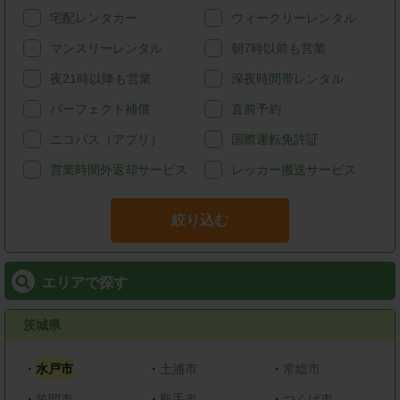
宅配レンタカー
ウィークリーレンタル
マンスリーレンタル
朝7時以前も営業
夜21時以降も営業
深夜時間帯レンタル
パーフェクト補償
直前予約
ニコパス（アプリ）
国際運転免許証
営業時間外返却サービス
レッカー搬送サービス
絞り込む
エリアで探す
茨城県
・
水戸市
・
土浦市
・
常総市
・
笠間市
・
取手市
・
つくば市