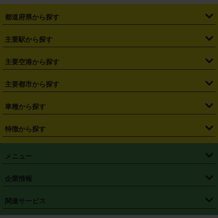
都道府県から探す
・
北海道
・
青森県
・
岩手県
・
宮城県
・
秋田県
・
山形県
主要駅から探す
・
福島県
・
東京都
・
神奈川県
・
埼玉県
・
千葉県
・
茨城県
・
札幌駅
・
仙台駅
・
新宿駅
・
池袋駅
・
渋谷駅
・
東京駅
主要空港から探す
・
栃木県
・
群馬県
・
山梨県
・
愛知県
・
静岡県
・
岐阜県
・
横浜駅
・
川崎駅
・
大宮駅
・
西船橋駅
・
柏駅
・
名古屋駅
・
新千歳空港
・
仙台空港
主要都市から探す
・
長野県
・
新潟県
・
富山県
・
石川県
・
福井県
・
大阪府
・
大阪駅
・
難波駅
・
三宮駅
・
京都駅
・
広島駅
・
博多駅
・
成田空港
・
羽田空港
・
兵庫県
・
京都府
・
滋賀県
・
和歌山県
・
奈良県
・
三重県
・
札幌市
・
仙台市
車種から探す
・
熊本駅
・
那覇空港駅
・
中部国際空港セントレア
・
関西国際空港
・
鳥取県
・
島根県
・
岡山県
・
広島県
・
山口県
・
徳島県
・
千葉市
・
さいたま市
・
軽自動車
・
コンパクトカー
・
ステーションワゴン・セダン
特徴から探す
・
大阪国際空港（伊丹空港）
・
神戸空港
・
香川県
・
愛媛県
・
高知県
・
福岡県
・
佐賀県
・
長崎県
・
横浜市
・
川崎市
・
ミニバン・ワンボックス
・
高級ミニバン・ワンボックス
・
SUV
・
岡山空港
・
徳島空港
・
ハイブリッド
・
宅配レンタカー
・
ETCカードレンタル
・
熊本県
・
大分県
・
宮崎県
・
鹿児島県
・
沖縄県
・
相模原市
・
新潟市
メニュー
・
軽トラック・商用バン
・
福岡空港
・
鹿児島空港
・
長期レンタル
・
深夜時間帯レンタル
・
免責補償プラス
・
静岡市
・
浜松市
・
・
トラック・バン
トップページ
・
はじめての方へ
・
ご利用案内
(タウンエースバン、ライトエースバン等)
企業情報
・
那覇空港
・
パーフェクト補償
・
スタッドレスタイヤ
・
直前予約
・
名古屋市
・
京都市
・
・
トラック・バン
ベストレート保証
・
予約から返却まで
・
・
店舗オリジナル
利用シーン別ガイ
(ハイエースバン・キャラバン等)
・
・
ニコパス(アプリ)
会社概要
・
ニュース
・
国際運転免許証
・
フランチャイズ募集
・
営業時間外返却サービス
・
個人情報保護
関連サービス
・
大阪市
・
堺市
ド
・
・
レッカー搬送サービス
カスタマーハラスメントに対する基本方針
・
神戸市
・
岡山市