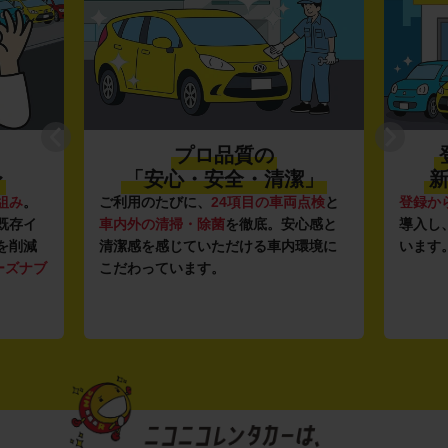
プロ品質の
〜
「安心・安全・清潔」
新
組み
。
ご利用のたびに、
24項目の車両点検
と
登録か
既存イ
車内外の清掃・除菌
を徹底。安心感と
導入し
を削減
清潔感を感じていただける車内環境に
います
ーズナブ
こだわっています。