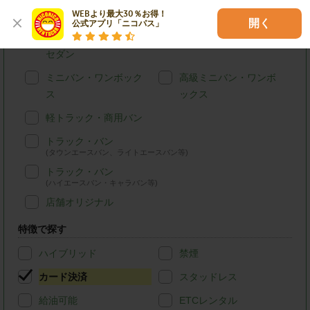
軽自動車
コンパクトカー
WEBより最大30％お得！

開く
公式アプリ「ニコパス」
ステーションワゴン・
SUV
セダン
ミニバン・ワンボック
高級ミニバン・ワンボ
ス
ックス
軽トラック・商用バン
トラック・バン
(タウンエースバン、ライトエースバン等)
トラック・バン
(ハイエースバン・キャラバン等)
店舗オリジナル
特徴で探す
ハイブリッド
禁煙
カード決済
スタッドレス
給油可能
ETCレンタル