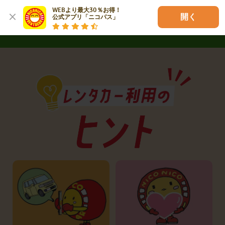
詳しく見る
WEBより最大30％お得！

開く
公式アプリ「ニコパス」