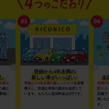
03
04
登録から4年未満の
潔」
新しい車がいっぱい♪
全
点検
と
登録から4年未満の新しいクルマ
を多数
全国47
心感と
導入し、快適な車両の提供を追求して
駅チカ
環境に
います。もちろん追加料金は0円です。
店舗で
用いた
す。