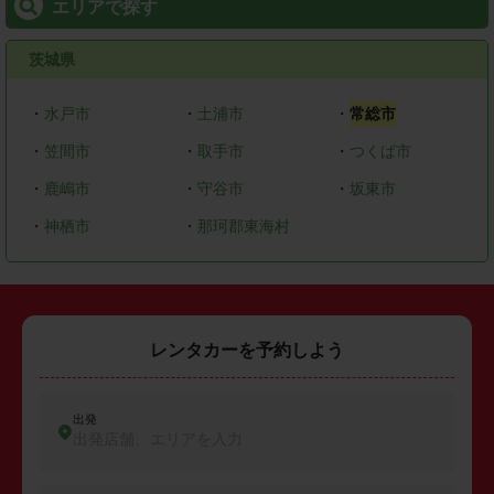
エリアで探す
茨城県
・
水戸市
・
土浦市
・
常総市
・
笠間市
・
取手市
・
つくば市
・
鹿嶋市
・
守谷市
・
坂東市
・
神栖市
・
那珂郡東海村
レンタカーを予約しよう
出発
出発店舗、エリアを入力