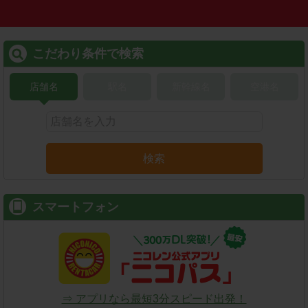
こだわり条件で検索
店舗名
駅名
新幹線名
空港名
検索
スマートフォン
⇒ アプリなら最短3分スピード出発！