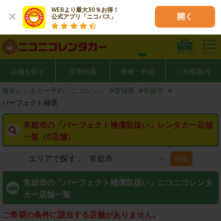
WEBより最大30％お得！

開く
公式アプリ「ニコパス」
店舗を探す
空車検索
車種・料金
ご利用案内
>
>
>
格安レンタカー予約「ニコレン」
茨城県
常総市
パーフェクト補償
常総市の「パーフェクト補償取扱い」レンタカー店舗
一覧（0店舗）
エリアで探す：
検索
常総市の「パーフェクト補償取扱い」ニコニコレンタ
カー店舗一覧
ご希望の条件に該当する店舗がありません。