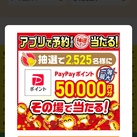
都道府県から探す
・
北海道
・
青森県
・
岩手県
・
宮城県
・
秋田県
・
山形県
主要駅から探す
・
福島県
・
東京都
・
神奈川県
・
埼玉県
・
千葉県
・
茨城県
・
札幌駅
・
仙台駅
・
新宿駅
・
池袋駅
・
渋谷駅
・
東京駅
主要空港から探す
・
栃木県
・
群馬県
・
山梨県
・
愛知県
・
静岡県
・
岐阜県
・
横浜駅
・
川崎駅
・
大宮駅
・
西船橋駅
・
柏駅
・
名古屋駅
・
新千歳空港
・
仙台空港
主要都市から探す
・
長野県
・
新潟県
・
富山県
・
石川県
・
福井県
・
大阪府
・
大阪駅
・
難波駅
・
三宮駅
・
京都駅
・
広島駅
・
博多駅
・
成田空港
・
羽田空港
・
兵庫県
・
京都府
・
滋賀県
・
和歌山県
・
奈良県
・
三重県
・
札幌市
・
仙台市
車種から探す
・
熊本駅
・
那覇空港駅
・
中部国際空港セントレア
・
関西国際空港
・
鳥取県
・
島根県
・
岡山県
・
広島県
・
山口県
・
徳島県
・
千葉市
・
さいたま市
・
軽自動車
・
コンパクトカー
・
ステーションワゴン・セダン
特徴から探す
・
大阪国際空港（伊丹空港）
・
神戸空港
・
香川県
・
愛媛県
・
高知県
・
福岡県
・
佐賀県
・
長崎県
・
横浜市
・
川崎市
・
ミニバン・ワンボックス
・
高級ミニバン・ワンボックス
・
SUV
・
岡山空港
・
徳島空港
・
ハイブリッド
・
宅配レンタカー
・
ETCカードレンタル
・
熊本県
・
大分県
・
宮崎県
・
鹿児島県
・
沖縄県