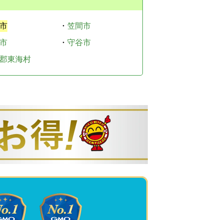
市
・
笠間市
市
・
守谷市
郡東海村