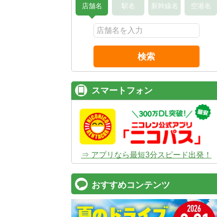
店舗名
駅名
新幹線名
空港名
検索
スマートフォン
⇒ アプリなら最短3分スピード出発！
おすすめコンテンツ