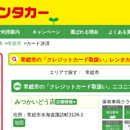
ご利用案内
キャンペーン
選ばれる理由
よくある
県
>
常総市
>
カード決済
常総市の「クレジットカード取扱い」レンタカ
エリアで探す：
常総市の「クレジットカード取扱い」ニコニ
みつかいどう店
保有車両クラ
住所：
常総市水海道諏訪町3126-1
地図