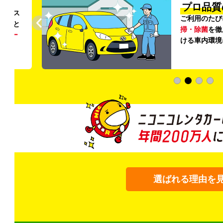
円〜
プロ品質
リンス
ご利用のたび
ること
掃・除菌
を徹
う
リー
ける車内環境
選ばれる理由を