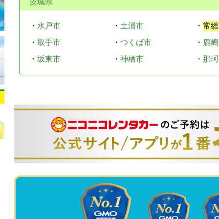
茨城県
・
水戸市
・
土浦市
・
常総
・
取手市
・
つくば市
・
鹿嶋
・
坂東市
・
神栖市
・
那珂