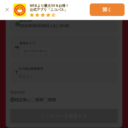
出発日時
WEBより最大30％お得！

2026年08月07日 (金)
19:00
開く
公式アプリ「ニコパス」
返却日時
2026年08月08日 (土)
19:00
車両タイプ
コンパクトカー
その他の検索条件
指定なし
禁煙/喫煙
指定無し
禁煙
喫煙
レンタカーを検索する