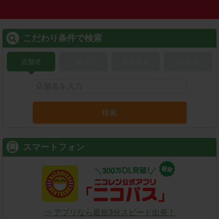
こだわり条件で検索
店舗名
駅名
新幹線名
空港名
検索
スマートフォン
⇒ アプリなら最短3分スピード出発！