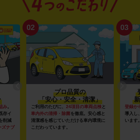
02
03
プロ品質の
〜
「安心・安全・清潔」
新
組み
。
ご利用のたびに、
24項目の車両点検
と
登録か
既存イ
車内外の清掃・除菌
を徹底。安心感と
導入し
を削減
清潔感を感じていただける車内環境に
います
ーズナブ
こだわっています。