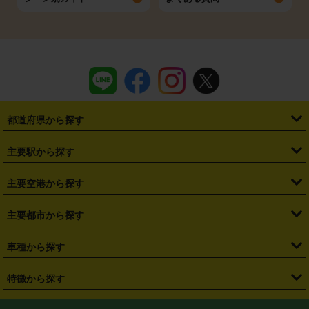
都道府県から探す
・
北海道
・
青森県
・
岩手県
・
宮城県
・
秋田県
・
山形県
主要駅から探す
・
福島県
・
東京都
・
神奈川県
・
埼玉県
・
千葉県
・
茨城県
・
札幌駅
・
仙台駅
・
新宿駅
・
池袋駅
・
渋谷駅
・
東京駅
主要空港から探す
・
栃木県
・
群馬県
・
山梨県
・
愛知県
・
静岡県
・
岐阜県
・
横浜駅
・
川崎駅
・
大宮駅
・
西船橋駅
・
柏駅
・
名古屋駅
・
新千歳空港
・
仙台空港
主要都市から探す
・
長野県
・
新潟県
・
富山県
・
石川県
・
福井県
・
大阪府
・
大阪駅
・
難波駅
・
三宮駅
・
京都駅
・
広島駅
・
博多駅
・
成田空港
・
羽田空港
・
兵庫県
・
京都府
・
滋賀県
・
和歌山県
・
奈良県
・
三重県
・
札幌市
・
仙台市
車種から探す
・
熊本駅
・
那覇空港駅
・
中部国際空港セントレア
・
関西国際空港
・
鳥取県
・
島根県
・
岡山県
・
広島県
・
山口県
・
徳島県
・
千葉市
・
さいたま市
・
軽自動車
・
コンパクトカー
・
ステーションワゴン・セダン
特徴から探す
・
大阪国際空港（伊丹空港）
・
神戸空港
・
香川県
・
愛媛県
・
高知県
・
福岡県
・
佐賀県
・
長崎県
・
横浜市
・
川崎市
・
ミニバン・ワンボックス
・
高級ミニバン・ワンボックス
・
SUV
・
岡山空港
・
徳島空港
・
ハイブリッド
・
宅配レンタカー
・
ETCカードレンタル