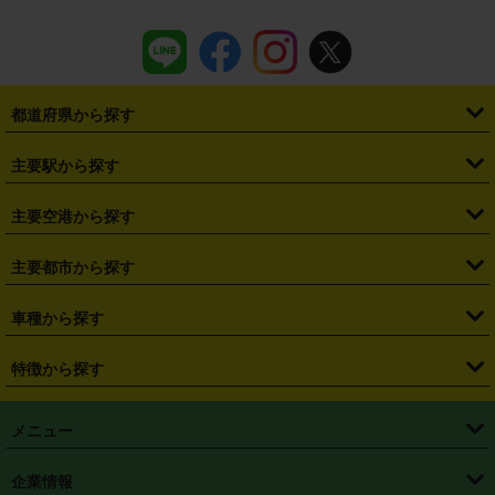
都道府県から探す
・
北海道
・
青森県
・
岩手県
・
宮城県
・
秋田県
・
山形県
主要駅から探す
・
福島県
・
東京都
・
神奈川県
・
埼玉県
・
千葉県
・
茨城県
・
札幌駅
・
仙台駅
・
新宿駅
・
池袋駅
・
渋谷駅
・
東京駅
主要空港から探す
・
栃木県
・
群馬県
・
山梨県
・
愛知県
・
静岡県
・
岐阜県
・
横浜駅
・
川崎駅
・
大宮駅
・
西船橋駅
・
柏駅
・
名古屋駅
・
新千歳空港
・
仙台空港
主要都市から探す
・
長野県
・
新潟県
・
富山県
・
石川県
・
福井県
・
大阪府
・
大阪駅
・
難波駅
・
三宮駅
・
京都駅
・
広島駅
・
博多駅
・
成田空港
・
羽田空港
・
兵庫県
・
京都府
・
滋賀県
・
和歌山県
・
奈良県
・
三重県
・
札幌市
・
仙台市
車種から探す
・
熊本駅
・
那覇空港駅
・
中部国際空港セントレア
・
関西国際空港
・
鳥取県
・
島根県
・
岡山県
・
広島県
・
山口県
・
徳島県
・
千葉市
・
さいたま市
・
軽自動車
・
コンパクトカー
・
ステーションワゴン・セダン
特徴から探す
・
大阪国際空港（伊丹空港）
・
神戸空港
・
香川県
・
愛媛県
・
高知県
・
福岡県
・
佐賀県
・
長崎県
・
横浜市
・
川崎市
・
ミニバン・ワンボックス
・
高級ミニバン・ワンボックス
・
SUV
・
岡山空港
・
徳島空港
・
ハイブリッド
・
宅配レンタカー
・
ETCカードレンタル
・
熊本県
・
大分県
・
宮崎県
・
鹿児島県
・
沖縄県
・
相模原市
・
新潟市
メニュー
・
軽トラック・商用バン
・
福岡空港
・
鹿児島空港
・
長期レンタル
・
深夜時間帯レンタル
・
免責補償プラス
・
静岡市
・
浜松市
・
・
トラック・バン
トップページ
・
はじめての方へ
・
ご利用案内
(タウンエースバン、ライトエースバン等)
企業情報
・
那覇空港
・
パーフェクト補償
・
スタッドレスタイヤ
・
直前予約
・
名古屋市
・
京都市