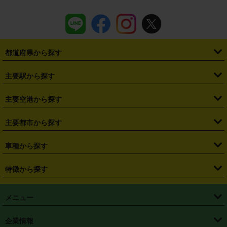
都道府県から探す
・
北海道
・
青森県
・
岩手県
・
宮城県
・
秋田県
・
山形県
主要駅から探す
・
福島県
・
東京都
・
神奈川県
・
埼玉県
・
千葉県
・
茨城県
・
札幌駅
・
仙台駅
・
新宿駅
・
池袋駅
・
渋谷駅
・
東京駅
主要空港から探す
・
栃木県
・
群馬県
・
山梨県
・
愛知県
・
静岡県
・
岐阜県
・
横浜駅
・
川崎駅
・
大宮駅
・
西船橋駅
・
柏駅
・
名古屋駅
・
新千歳空港
・
仙台空港
主要都市から探す
・
長野県
・
新潟県
・
富山県
・
石川県
・
福井県
・
大阪府
・
大阪駅
・
難波駅
・
三宮駅
・
京都駅
・
広島駅
・
博多駅
・
成田空港
・
羽田空港
・
兵庫県
・
京都府
・
滋賀県
・
和歌山県
・
奈良県
・
三重県
・
札幌市
・
仙台市
車種から探す
・
熊本駅
・
那覇空港駅
・
中部国際空港セントレア
・
関西国際空港
・
鳥取県
・
島根県
・
岡山県
・
広島県
・
山口県
・
徳島県
・
千葉市
・
さいたま市
・
軽自動車
・
コンパクトカー
・
ステーションワゴン・セダン
特徴から探す
・
大阪国際空港（伊丹空港）
・
神戸空港
・
香川県
・
愛媛県
・
高知県
・
福岡県
・
佐賀県
・
長崎県
・
横浜市
・
川崎市
・
ミニバン・ワンボックス
・
高級ミニバン・ワンボックス
・
SUV
・
岡山空港
・
徳島空港
・
ハイブリッド
・
宅配レンタカー
・
ETCカードレンタル
・
熊本県
・
大分県
・
宮崎県
・
鹿児島県
・
沖縄県
・
相模原市
・
新潟市
メニュー
・
軽トラック・商用バン
・
福岡空港
・
鹿児島空港
・
長期レンタル
・
深夜時間帯レンタル
・
免責補償プラス
・
静岡市
・
浜松市
・
・
トラック・バン
トップページ
・
はじめての方へ
・
ご利用案内
(タウンエースバン、ライトエースバン等)
企業情報
・
那覇空港
・
パーフェクト補償
・
スタッドレスタイヤ
・
直前予約
・
名古屋市
・
京都市