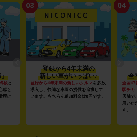
03
04
登録から4年未満の
潔」
新しい車がいっぱい♪
全
点検
と
登録から4年未満の新しいクルマ
を多数
全国47
心感と
導入し、快適な車両の提供を追求して
駅チカ
環境に
います。もちろん追加料金は0円です。
店舗で
用いた
す。