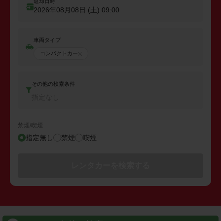
返却日時
2026年08月08日 (土)
09:00
車両タイプ
コンパクトカー
その他の検索条件
指定なし
禁煙/喫煙
指定無し
禁煙
喫煙
レンタカーを検索する