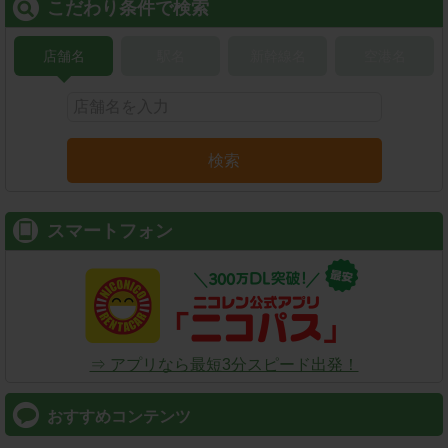
こだわり条件で検索
店舗名
駅名
新幹線名
空港名
検索
スマートフォン
⇒ アプリなら最短3分スピード出発！
おすすめコンテンツ