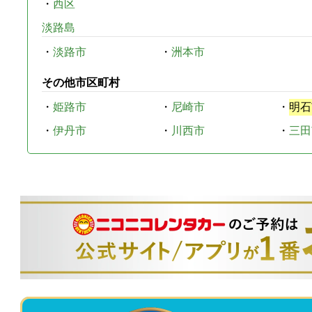
・
西区
淡路島
・
淡路市
・
洲本市
その他市区町村
・
姫路市
・
尼崎市
・
明石
・
伊丹市
・
川西市
・
三田