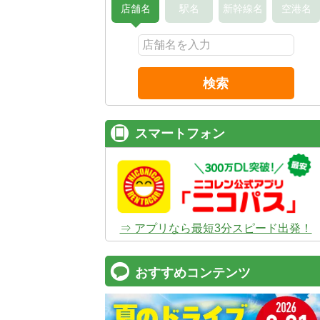
店舗名
駅名
新幹線名
空港名
検索
スマートフォン
⇒ アプリなら最短3分スピード出発！
おすすめコンテンツ