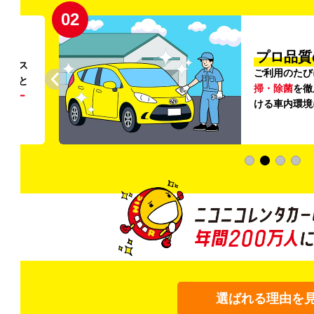
02
円〜
プロ品質
リンス
ご利用のたび
ること
掃・除菌
を徹
う
リー
ける車内環境
選ばれる理由を