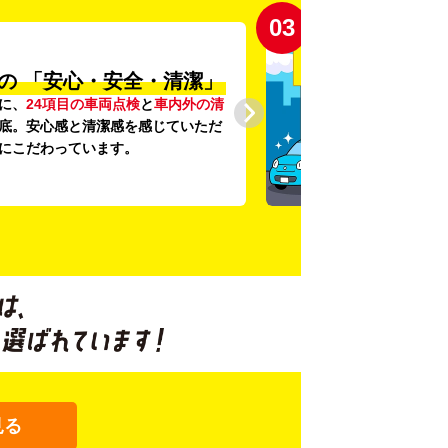
03
の
「安心・安全・清潔」
に、
24項目の車両点検
と
車内外の清
底。安心感と清潔感を感じていただ
にこだわっています。
見る