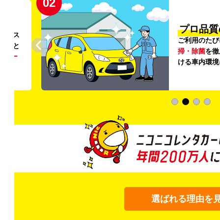
02
円〜
プロ品質
リンス
ご利用のたび
ること
掃・除菌
を徹
う
リー
ける車内環境
選ばれる理由を