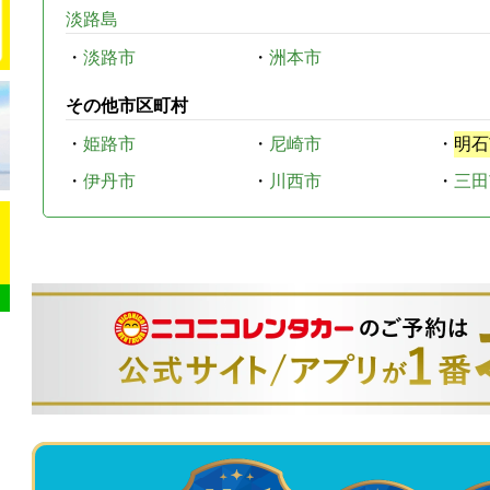
淡路島
・
淡路市
・
洲本市
その他市区町村
・
姫路市
・
尼崎市
・
明石
・
伊丹市
・
川西市
・
三田