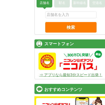
店舗名
駅名
新幹線名
空港名
検索
スマートフォン
⇒ アプリなら最短3分スピード出発！
おすすめコンテンツ