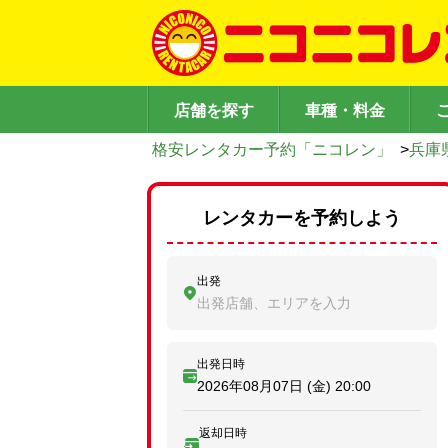
店舗を探す
車種・料金
格安レンタカー予約「ニコレン」
>
兵庫
レンタカーを予約しよう
出発
出発店舗、エリアを入力
出発日時
2026年08月07日 (金)
20:00
返却日時