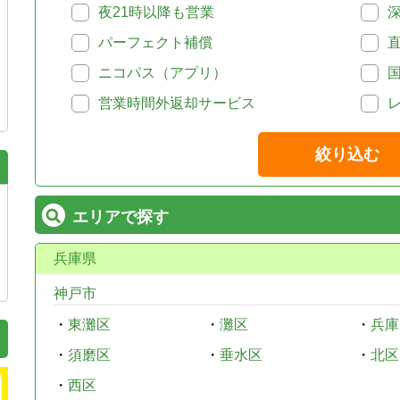
夜21時以降も営業
パーフェクト補償
ニコパス（アプリ）
営業時間外返却サービス
絞り込む
エリアで探す
兵庫県
神戸市
・
東灘区
・
灘区
・
兵庫
・
須磨区
・
垂水区
・
北区
・
西区