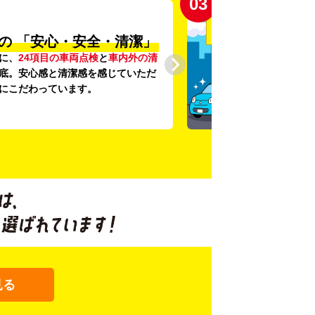
03
の
「安心・安全・清潔」
に、
24項目の車両点検
と
車内外の清
底。安心感と清潔感を感じていただ
にこだわっています。
見る