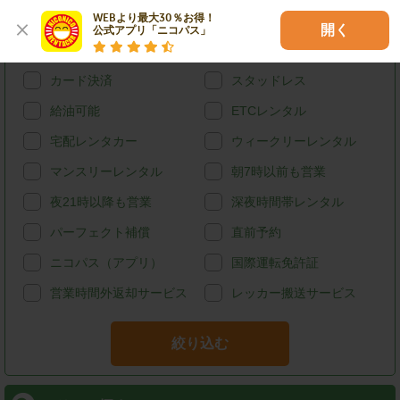
WEBより最大30％お得！

特徴で探す
開く
公式アプリ「ニコパス」
ハイブリッド
禁煙
カード決済
スタッドレス
給油可能
ETCレンタル
宅配レンタカー
ウィークリーレンタル
マンスリーレンタル
朝7時以前も営業
夜21時以降も営業
深夜時間帯レンタル
パーフェクト補償
直前予約
ニコパス（アプリ）
国際運転免許証
営業時間外返却サービス
レッカー搬送サービス
絞り込む