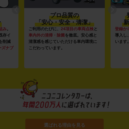
プロ品質の
〜
「安心・安全・清潔」
新
組み
。
ご利用のたびに、
24項目の車両点検
と
登録か
既存イ
車内外の清掃・除菌
を徹底。安心感と
導入し
を削減
清潔感を感じていただける車内環境に
います
ーズナブ
こだわっています。
選ばれる理由を見る