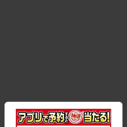
空間
・
お客様の声
・
お客様大賞
・
よくある質問
・
お問い合わせ
・
予約キャンセル・
・
保険・補償
変更
・
事故・故障
・
交通違反
・
サイトマップ
・
貸渡約款
・
利用規約