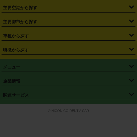
・
福島県
・
東京都
・
神奈川県
・
埼玉県
・
千葉県
・
茨城県
・
札幌駅
・
仙台駅
・
新宿駅
・
池袋駅
・
渋谷駅
・
東京駅
主要空港から探す
・
栃木県
・
群馬県
・
山梨県
・
愛知県
・
静岡県
・
岐阜県
・
横浜駅
・
川崎駅
・
大宮駅
・
西船橋駅
・
柏駅
・
名古屋駅
・
新千歳空港
・
仙台空港
主要都市から探す
・
長野県
・
新潟県
・
富山県
・
石川県
・
福井県
・
大阪府
・
大阪駅
・
難波駅
・
三宮駅
・
京都駅
・
広島駅
・
博多駅
・
成田空港
・
羽田空港
・
兵庫県
・
京都府
・
滋賀県
・
和歌山県
・
奈良県
・
三重県
・
札幌市
・
仙台市
車種から探す
・
熊本駅
・
那覇空港駅
・
中部国際空港セントレア
・
関西国際空港
・
鳥取県
・
島根県
・
岡山県
・
広島県
・
山口県
・
徳島県
・
千葉市
・
さいたま市
・
軽自動車
・
コンパクトカー
・
ステーションワゴン・セダン
特徴から探す
・
大阪国際空港（伊丹空港）
・
神戸空港
・
香川県
・
愛媛県
・
高知県
・
福岡県
・
佐賀県
・
長崎県
・
横浜市
・
川崎市
・
ミニバン・ワンボックス
・
高級ミニバン・ワンボックス
・
SUV
・
岡山空港
・
徳島空港
・
ハイブリッド
・
宅配レンタカー
・
ETCカードレンタル
・
熊本県
・
大分県
・
宮崎県
・
鹿児島県
・
沖縄県
・
相模原市
・
新潟市
メニュー
・
軽トラック・商用バン
・
福岡空港
・
鹿児島空港
・
長期レンタル
・
深夜時間帯レンタル
・
免責補償プラス
・
静岡市
・
浜松市
・
・
トラック・バン
トップページ
・
はじめての方へ
・
ご利用案内
(タウンエースバン、ライトエースバン等)
企業情報
・
那覇空港
・
パーフェクト補償
・
スタッドレスタイヤ
・
直前予約
・
名古屋市
・
京都市
・
・
トラック・バン
ベストレート保証
・
予約から返却まで
・
・
店舗オリジナル
利用シーン別ガイ
(ハイエースバン・キャラバン等)
・
・
ニコパス(アプリ)
会社概要
・
ニュース
・
国際運転免許証
・
フランチャイズ募集
・
営業時間外返却サービス
・
個人情報保護
関連サービス
・
大阪市
・
堺市
ド
・
・
レッカー搬送サービス
カスタマーハラスメントに対する基本方針
・
神戸市
・
岡山市
・
・
車種・料金
カーリースなら「定額ニコノリパック」
・
店舗を探す
・
キャンペーン
© NICONICO RENT A CAR
・
特定商取引法に基づく表記
・
旅行業約款
・
広島市
・
北九州市
・
・
会員特典
超短期カーリースの「ニコリース」
・
選ばれる理由
・
安心・安全への取
り組み
・
福岡市
・
熊本市
・
清潔・快適な車内
・
徹底した車両点検
・
新しいクルマ