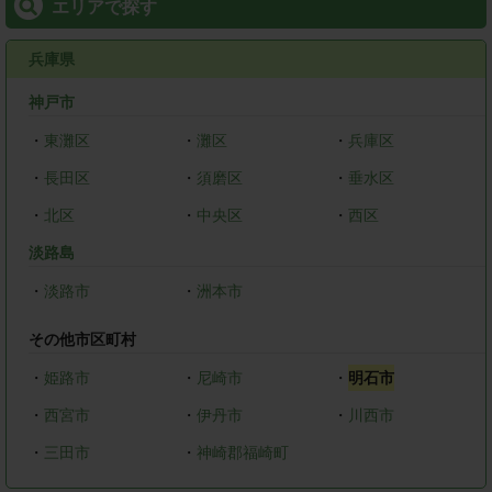
エリアで探す
兵庫県
神戸市
・
東灘区
・
灘区
・
兵庫区
・
長田区
・
須磨区
・
垂水区
・
北区
・
中央区
・
西区
淡路島
・
淡路市
・
洲本市
その他市区町村
・
姫路市
・
尼崎市
・
明石市
・
西宮市
・
伊丹市
・
川西市
・
三田市
・
神崎郡福崎町