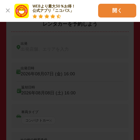
WEBより最大30％お得！

開く
公式アプリ「ニコパス」
レンタカーを予約しよう
出発
出発店舗、エリアを入力
出発日時
2026年08月07日 (金)
16:00
返却日時
2026年08月08日 (土)
16:00
車両タイプ
コンパクトカー
その他の検索条件