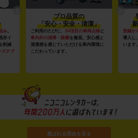
プロ品質の
〜
「安心・安全・清潔」
新
組み
。
ご利用のたびに、
24項目の車両点検
と
登録か
既存イ
車内外の清掃・除菌
を徹底。安心感と
導入し
を削減
清潔感を感じていただける車内環境に
います
ーズナブ
こだわっています。
選ばれる理由を見る