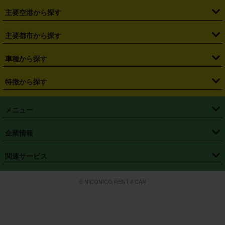
・
福島県
・
東京都
・
神奈川県
・
埼玉県
・
千葉県
・
茨城県
・
札幌駅
・
仙台駅
・
新宿駅
・
池袋駅
・
渋谷駅
・
東京駅
主要空港から探す
・
栃木県
・
群馬県
・
山梨県
・
愛知県
・
静岡県
・
岐阜県
・
横浜駅
・
川崎駅
・
大宮駅
・
西船橋駅
・
柏駅
・
名古屋駅
・
新千歳空港
・
仙台空港
主要都市から探す
・
長野県
・
新潟県
・
富山県
・
石川県
・
福井県
・
大阪府
・
大阪駅
・
難波駅
・
三宮駅
・
京都駅
・
広島駅
・
博多駅
・
成田空港
・
羽田空港
・
兵庫県
・
京都府
・
滋賀県
・
和歌山県
・
奈良県
・
三重県
・
札幌市
・
仙台市
車種から探す
・
熊本駅
・
那覇空港駅
・
中部国際空港セントレア
・
関西国際空港
・
鳥取県
・
島根県
・
岡山県
・
広島県
・
山口県
・
徳島県
・
千葉市
・
さいたま市
・
軽自動車
・
コンパクトカー
・
ステーションワゴン・セダン
特徴から探す
・
大阪国際空港（伊丹空港）
・
神戸空港
・
香川県
・
愛媛県
・
高知県
・
福岡県
・
佐賀県
・
長崎県
・
横浜市
・
川崎市
・
ミニバン・ワンボックス
・
高級ミニバン・ワンボックス
・
SUV
・
岡山空港
・
徳島空港
・
ハイブリッド
・
宅配レンタカー
・
ETCカードレンタル
・
熊本県
・
大分県
・
宮崎県
・
鹿児島県
・
沖縄県
・
相模原市
・
新潟市
メニュー
・
軽トラック・商用バン
・
福岡空港
・
鹿児島空港
・
長期レンタル
・
深夜時間帯レンタル
・
免責補償プラス
・
静岡市
・
浜松市
・
・
トラック・バン
トップページ
・
はじめての方へ
・
ご利用案内
(タウンエースバン、ライトエースバン等)
企業情報
・
那覇空港
・
パーフェクト補償
・
スタッドレスタイヤ
・
直前予約
・
名古屋市
・
京都市
・
・
トラック・バン
ベストレート保証
・
予約から返却まで
・
・
店舗オリジナル
利用シーン別ガイ
(ハイエースバン・キャラバン等)
・
・
ニコパス(アプリ)
会社概要
・
ニュース
・
国際運転免許証
・
フランチャイズ募集
・
営業時間外返却サービス
・
個人情報保護
関連サービス
・
大阪市
・
堺市
ド
・
・
レッカー搬送サービス
カスタマーハラスメントに対する基本方針
・
神戸市
・
岡山市
・
・
車種・料金
カーリースなら「定額ニコノリパック」
・
店舗を探す
・
キャンペーン
© NICONICO RENT A CAR
・
特定商取引法に基づく表記
・
旅行業約款
・
広島市
・
北九州市
・
・
会員特典
超短期カーリースの「ニコリース」
・
選ばれる理由
・
安心・安全への取
り組み
・
福岡市
・
熊本市
・
清潔・快適な車内
・
徹底した車両点検
・
新しいクルマ