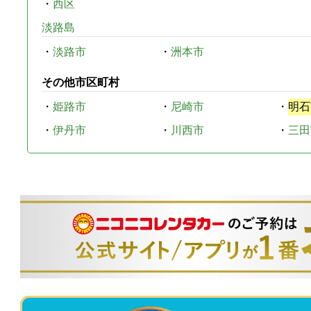
・
西区
淡路島
・
淡路市
・
洲本市
その他市区町村
・
姫路市
・
尼崎市
・
明石
・
伊丹市
・
川西市
・
三田