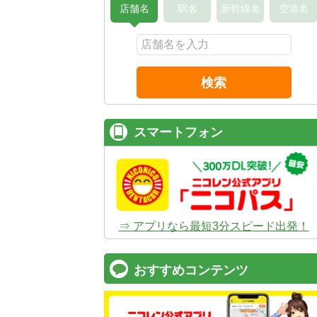
店舗名
駅名
新幹線名
空港名
検索
スマートフォン
⇒ アプリなら最短3分スピード出発！
おすすめコンテンツ