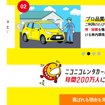
02
円〜
プロ品質
リンス
ご利用のたび
ること
掃・除菌
を徹
う
リー
ける車内環境
選ばれる理由を