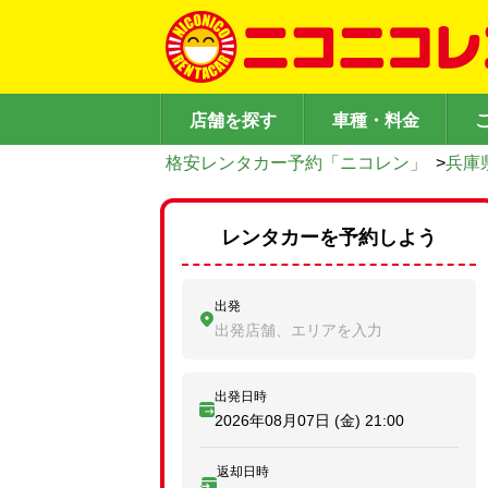
店舗を探す
車種・料金
格安レンタカー予約「ニコレン」
>
兵庫
レンタカーを予約しよう
出発
出発店舗、エリアを入力
出発日時
2026年08月07日 (金)
21:00
返却日時