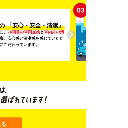
03
の
「安心・安全・清潔」
に、
24項目の車両点検
と
車内外の清
底。安心感と清潔感を感じていただ
にこだわっています。
見る