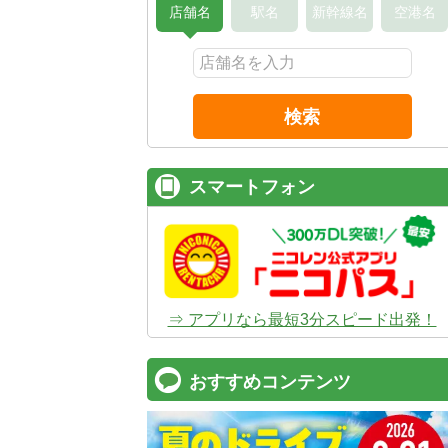
店舗名
駅名
新幹線名
空港名
検索
スマートフォン
⇒ アプリなら最短3分スピード出発！
おすすめコンテンツ