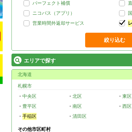
パーフェクト補償
ニコパス（アプリ）
営業時間外返却サービス
絞り込む
エリアで探す
北海道
札幌市
・
中央区
・
北区
・
東区
・
豊平区
・
南区
・
西区
・
手稲区
・
清田区
その他市区町村