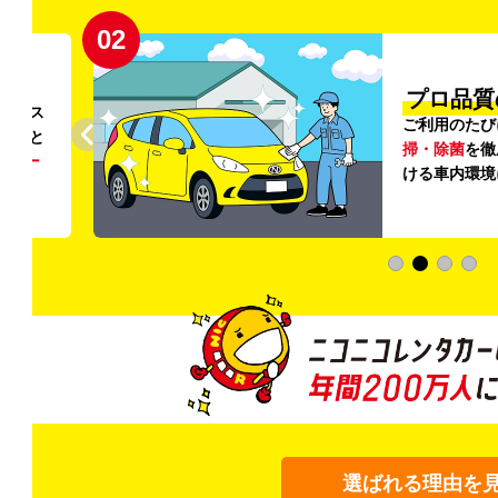
02
円〜
プロ品質
リンス
ご利用のたび
ること
掃・除菌
を徹
う
リー
ける車内環境
選ばれる理由を