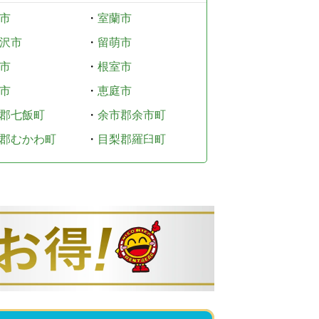
市
・
室蘭市
沢市
・
留萌市
市
・
根室市
市
・
恵庭市
郡七飯町
・
余市郡余市町
郡むかわ町
・
目梨郡羅臼町