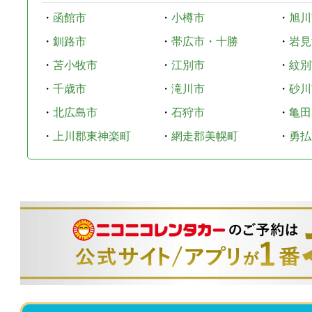
・
函館市
・
小樽市
・
旭川
・
釧路市
・
帯広市・十勝
・
岩見
・
苫小牧市
・
江別市
・
紋別
・
千歳市
・
滝川市
・
砂川
・
北広島市
・
石狩市
・
亀田
・
上川郡東神楽町
・
網走郡美幌町
・
勇払