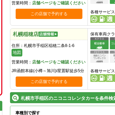
営業時間：
店舗ページをご確認ください
各種サービス
この店舗で予約する
札幌稲穂店
保有車両クラ
住所：
札幌市手稲区稲穂二条8-1-6
地図
営業時間：
店舗ページをご確認ください
JR函館本線(小樽～旭川)
/
星置駅
徒歩
5
分
各種サービス
この店舗で予約する
札幌市手稲区のニコニコレンタカーを条件検
車種別で探す