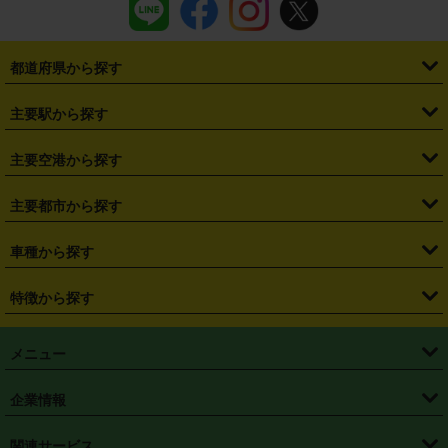
都道府県から探す
・
北海道
・
青森県
・
岩手県
・
宮城県
・
秋田県
・
山形県
主要駅から探す
・
福島県
・
東京都
・
神奈川県
・
埼玉県
・
千葉県
・
茨城県
・
札幌駅
・
仙台駅
・
新宿駅
・
池袋駅
・
渋谷駅
・
東京駅
主要空港から探す
・
栃木県
・
群馬県
・
山梨県
・
愛知県
・
静岡県
・
岐阜県
・
横浜駅
・
川崎駅
・
大宮駅
・
西船橋駅
・
柏駅
・
名古屋駅
・
新千歳空港
・
仙台空港
主要都市から探す
・
長野県
・
新潟県
・
富山県
・
石川県
・
福井県
・
大阪府
・
大阪駅
・
難波駅
・
三宮駅
・
京都駅
・
広島駅
・
博多駅
・
成田空港
・
羽田空港
・
兵庫県
・
京都府
・
滋賀県
・
和歌山県
・
奈良県
・
三重県
・
札幌市
・
仙台市
車種から探す
・
熊本駅
・
那覇空港駅
・
中部国際空港セントレア
・
関西国際空港
・
鳥取県
・
島根県
・
岡山県
・
広島県
・
山口県
・
徳島県
・
千葉市
・
さいたま市
・
軽自動車
・
コンパクトカー
・
ステーションワゴン・セダン
特徴から探す
・
大阪国際空港（伊丹空港）
・
神戸空港
・
香川県
・
愛媛県
・
高知県
・
福岡県
・
佐賀県
・
長崎県
・
横浜市
・
川崎市
・
ミニバン・ワンボックス
・
高級ミニバン・ワンボックス
・
SUV
・
岡山空港
・
徳島空港
・
ハイブリッド
・
宅配レンタカー
・
ETCカードレンタル
・
熊本県
・
大分県
・
宮崎県
・
鹿児島県
・
沖縄県
・
相模原市
・
新潟市
メニュー
・
軽トラック・商用バン
・
福岡空港
・
鹿児島空港
・
長期レンタル
・
深夜時間帯レンタル
・
免責補償プラス
・
静岡市
・
浜松市
・
・
トラック・バン
トップページ
・
はじめての方へ
・
ご利用案内
(タウンエースバン、ライトエースバン等)
企業情報
・
那覇空港
・
パーフェクト補償
・
スタッドレスタイヤ
・
直前予約
・
名古屋市
・
京都市
・
・
トラック・バン
ベストレート保証
・
予約から返却まで
・
・
店舗オリジナル
利用シーン別ガイ
(ハイエースバン・キャラバン等)
・
・
ニコパス(アプリ)
会社概要
・
ニュース
・
国際運転免許証
・
フランチャイズ募集
・
営業時間外返却サービス
・
個人情報保護
関連サービス
・
大阪市
・
堺市
ド