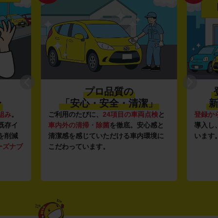
プロ品質の
〜
「安心・安全・清潔」
新
組み
。
ご利用のたびに、
24項目の車両点検
と
登録か
既存イ
車内外の清掃・除菌
を徹底。安心感と
導入し
を削減
清潔感を感じていただける車内環境に
います
ーズナブ
こだわっています。