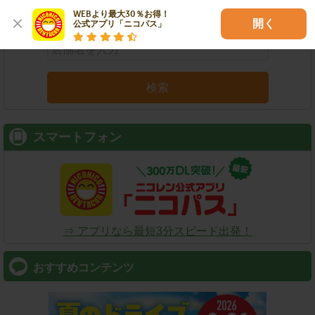
店舗名
駅名
新幹線名
空港名
WEBより最大30％お得！

開く
公式アプリ「ニコパス」
検索
スマートフォン
⇒ アプリなら最短3分スピード出発！
おすすめコンテンツ