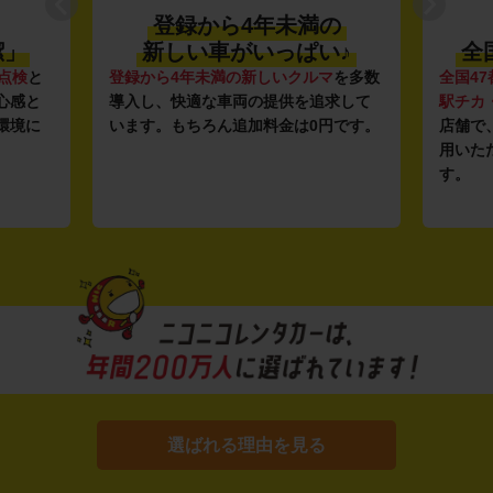
登録から4年未満の
潔」
新しい車がいっぱい♪
全
点検
と
登録から4年未満の新しいクルマ
を多数
全国47
心感と
導入し、快適な車両の提供を追求して
駅チカ
環境に
います。もちろん追加料金は0円です。
店舗で
用いた
す。
選ばれる理由を見る