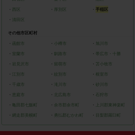
・
西区
・
厚別区
・
手稲区
・
清田区
その他市区町村
・
函館市
・
小樽市
・
旭川市
・
室蘭市
・
釧路市
・
帯広市・十勝
・
岩見沢市
・
留萌市
・
苫小牧市
・
江別市
・
紋別市
・
根室市
・
千歳市
・
滝川市
・
砂川市
・
恵庭市
・
北広島市
・
石狩市
・
亀田郡七飯町
・
余市郡余市町
・
上川郡東神楽町
・
網走郡美幌町
・
勇払郡むかわ町
・
目梨郡羅臼町