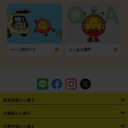
シーン別ガイド
よくある質問
都道府県から探す
・
北海道
・
青森県
・
岩手県
・
宮城県
・
秋田県
・
山形県
主要駅から探す
・
福島県
・
東京都
・
神奈川県
・
埼玉県
・
千葉県
・
茨城県
・
札幌駅
・
仙台駅
・
新宿駅
・
池袋駅
・
渋谷駅
・
東京駅
主要空港から探す