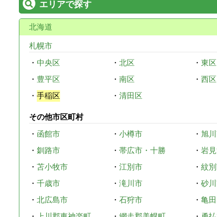
エリアで探す
北海道
札幌市
・
中央区
・
北区
・
東区
・
豊平区
・
南区
・
西区
・
手稲区
・
清田区
その他市区町村
・
函館市
・
小樽市
・
旭川
・
釧路市
・
帯広市・十勝
・
岩見
・
苫小牧市
・
江別市
・
紋別
・
千歳市
・
滝川市
・
砂川
・
北広島市
・
石狩市
・
亀田
・
上川郡東神楽町
・
網走郡美幌町
・
勇払