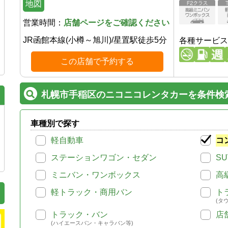
地図
営業時間：
店舗ページをご確認ください
JR函館本線(小樽～旭川)
/
星置駅
徒歩
5
分
各種サービス
この店舗で予約する
札幌市手稲区のニコニコレンタカーを条件検
車種別で探す
軽自動車
コ
ステーションワゴン・セダン
SU
ミニバン・ワンボックス
高
軽トラック・商用バン
ト
(タ
トラック・バン
店
(ハイエースバン・キャラバン等)