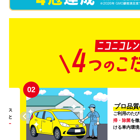
02
円〜
プロ品質
リンス
ご利用のたび
ること
掃・除菌
を徹
う
リー
ける車内環境