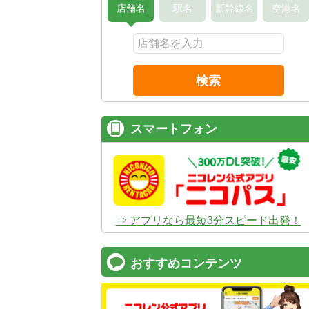
店舗名
駅名
新幹線名
空港名
検索
スマートフォン
⇒ アプリなら最短3分スピード出発！
おすすめコンテンツ