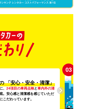
03
の
「安心・安全・清潔」
に、
24項目の車両点検
と
車内外の清
底。安心感と清潔感を感じていただ
にこだわっています。