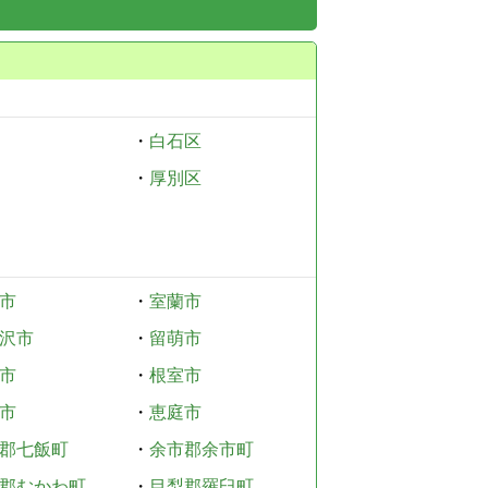
・
白石区
・
厚別区
市
・
室蘭市
沢市
・
留萌市
市
・
根室市
市
・
恵庭市
郡七飯町
・
余市郡余市町
郡むかわ町
・
目梨郡羅臼町