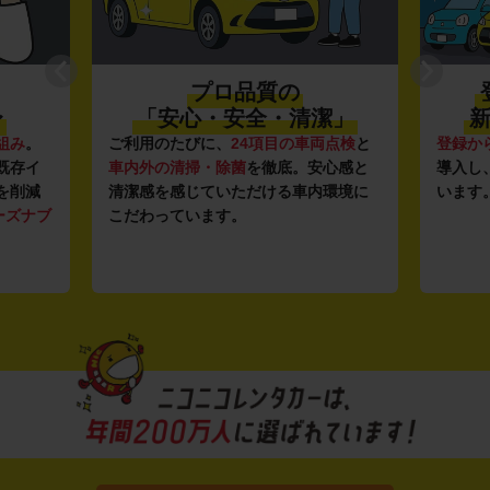
プロ品質の
〜
「安心・安全・清潔」
新
組み
。
ご利用のたびに、
24項目の車両点検
と
登録か
既存イ
車内外の清掃・除菌
を徹底。安心感と
導入し
を削減
清潔感を感じていただける車内環境に
います
ーズナブ
こだわっています。