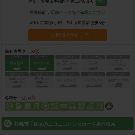
住所：
札幌市手稲区稲穂二条8-1-6
地図
営業時間：
店舗ページをご確認ください
JR函館本線(小樽～旭川)
/
星置駅
徒歩
5
分
この店舗で予約する
保有車両クラス
各種サービス
札幌市手稲区のニコニコレンタカーを条件検索