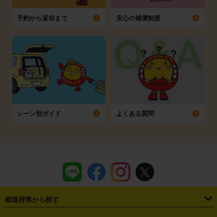
予約から返却まで
安心の補償制度
シーン別ガイド
よくある質問
都道府県から探す
・
北海道
・
青森県
・
岩手県
・
宮城県
・
秋田県
・
山形県