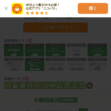
WEBより最大30％お得！

住所：
札幌市手稲区前田五条6-3-29
地図
開く
公式アプリ「ニコパス」
営業時間：
店舗ページをご確認ください
この店舗で予約する
保有車両クラス
各種サービス
札幌稲穂店