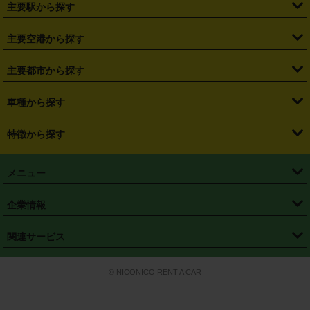
主要駅から探す
・
福島県
・
東京都
・
神奈川県
・
埼玉県
・
千葉県
・
茨城県
・
札幌駅
・
仙台駅
・
新宿駅
・
池袋駅
・
渋谷駅
・
東京駅
主要空港から探す
・
栃木県
・
群馬県
・
山梨県
・
愛知県
・
静岡県
・
岐阜県
・
横浜駅
・
川崎駅
・
大宮駅
・
西船橋駅
・
柏駅
・
名古屋駅
・
新千歳空港
・
仙台空港
主要都市から探す
・
長野県
・
新潟県
・
富山県
・
石川県
・
福井県
・
大阪府
・
大阪駅
・
難波駅
・
三宮駅
・
京都駅
・
広島駅
・
博多駅
・
成田空港
・
羽田空港
・
兵庫県
・
京都府
・
滋賀県
・
和歌山県
・
奈良県
・
三重県
・
札幌市
・
仙台市
車種から探す
・
熊本駅
・
那覇空港駅
・
中部国際空港セントレア
・
関西国際空港
・
鳥取県
・
島根県
・
岡山県
・
広島県
・
山口県
・
徳島県
・
千葉市
・
さいたま市
・
軽自動車
・
コンパクトカー
・
ステーションワゴン・セダン
特徴から探す
・
大阪国際空港（伊丹空港）
・
神戸空港
・
香川県
・
愛媛県
・
高知県
・
福岡県
・
佐賀県
・
長崎県
・
横浜市
・
川崎市
・
ミニバン・ワンボックス
・
高級ミニバン・ワンボックス
・
SUV
・
岡山空港
・
徳島空港
・
ハイブリッド
・
宅配レンタカー
・
ETCカードレンタル
・
熊本県
・
大分県
・
宮崎県
・
鹿児島県
・
沖縄県
・
相模原市
・
新潟市
メニュー
・
軽トラック・商用バン
・
福岡空港
・
鹿児島空港
・
長期レンタル
・
深夜時間帯レンタル
・
免責補償プラス
・
静岡市
・
浜松市
・
・
トラック・バン
トップページ
・
はじめての方へ
・
ご利用案内
(タウンエースバン、ライトエースバン等)
企業情報
・
那覇空港
・
パーフェクト補償
・
スタッドレスタイヤ
・
直前予約
・
名古屋市
・
京都市
・
・
トラック・バン
ベストレート保証
・
予約から返却まで
・
・
店舗オリジナル
利用シーン別ガイ
(ハイエースバン・キャラバン等)
・
・
ニコパス(アプリ)
会社概要
・
ニュース
・
国際運転免許証
・
フランチャイズ募集
・
営業時間外返却サービス
・
個人情報保護
関連サービス
・
大阪市
・
堺市
ド
・
・
レッカー搬送サービス
カスタマーハラスメントに対する基本方針
・
神戸市
・
岡山市
・
・
車種・料金
カーリースなら「定額ニコノリパック」
・
店舗を探す
・
キャンペーン
© NICONICO RENT A CAR
・
特定商取引法に基づく表記
・
旅行業約款
・
広島市
・
北九州市
・
・
会員特典
超短期カーリースの「ニコリース」
・
選ばれる理由
・
安心・安全への取
り組み
・
福岡市
・
熊本市