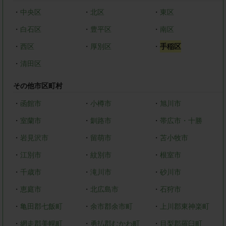
・
中央区
・
北区
・
東区
・
白石区
・
豊平区
・
南区
・
西区
・
厚別区
・
手稲区
・
清田区
その他市区町村
・
函館市
・
小樽市
・
旭川市
・
室蘭市
・
釧路市
・
帯広市・十勝
・
岩見沢市
・
留萌市
・
苫小牧市
・
江別市
・
紋別市
・
根室市
・
千歳市
・
滝川市
・
砂川市
・
恵庭市
・
北広島市
・
石狩市
・
亀田郡七飯町
・
余市郡余市町
・
上川郡東神楽町
・
網走郡美幌町
・
勇払郡むかわ町
・
目梨郡羅臼町