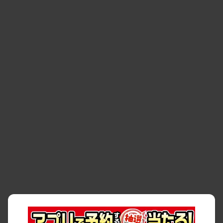
・
清潔・快適な車内
・
徹底した車両点検
・
新しいクルマ
空間
・
お客様の声
・
お客様大賞
・
よくある質問
・
お問い合わせ
・
予約キャンセル・
・
保険・補償
変更
・
事故・故障
・
交通違反
・
サイトマップ
・
貸渡約款
・
利用規約