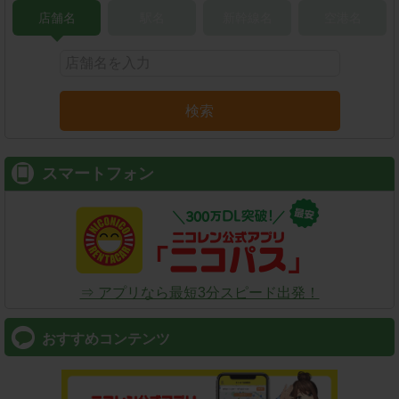
店舗名
駅名
新幹線名
空港名
検索
スマートフォン
⇒ アプリなら最短3分スピード出発！
おすすめコンテンツ