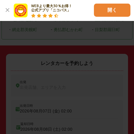
WEBより最大30％お得！

・
恵庭市
・
北広島市
・
石狩市
開く
公式アプリ「ニコパス」
・
亀田郡七飯町
・
余市郡余市町
・
上川郡東神楽町
・
網走郡美幌町
・
勇払郡むかわ町
・
目梨郡羅臼町
レンタカーを予約しよう
出発
出発店舗、エリアを入力
出発日時
2026年08月07日 (金)
02:00
返却日時
2026年08月08日 (土)
02:00