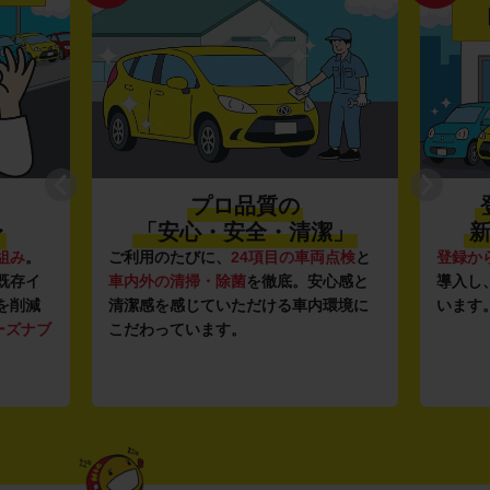
プロ品質の
〜
「安心・安全・清潔」
新
組み
。
ご利用のたびに、
24項目の車両点検
と
登録か
既存イ
車内外の清掃・除菌
を徹底。安心感と
導入し
を削減
清潔感を感じていただける車内環境に
います
ーズナブ
こだわっています。