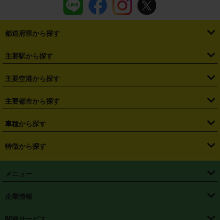
都道府県から探す
・
北海道
・
青森県
・
岩手県
・
宮城県
・
秋田県
・
山形県
主要駅から探す
・
福島県
・
東京都
・
神奈川県
・
埼玉県
・
千葉県
・
茨城県
・
札幌駅
・
仙台駅
・
新宿駅
・
池袋駅
・
渋谷駅
・
東京駅
主要空港から探す
・
栃木県
・
群馬県
・
山梨県
・
愛知県
・
静岡県
・
岐阜県
・
横浜駅
・
川崎駅
・
大宮駅
・
西船橋駅
・
柏駅
・
名古屋駅
・
新千歳空港
・
仙台空港
主要都市から探す
・
長野県
・
新潟県
・
富山県
・
石川県
・
福井県
・
大阪府
・
大阪駅
・
難波駅
・
三宮駅
・
京都駅
・
広島駅
・
博多駅
・
成田空港
・
羽田空港
・
兵庫県
・
京都府
・
滋賀県
・
和歌山県
・
奈良県
・
三重県
・
札幌市
・
仙台市
車種から探す
・
熊本駅
・
那覇空港駅
・
中部国際空港セントレア
・
関西国際空港
・
鳥取県
・
島根県
・
岡山県
・
広島県
・
山口県
・
徳島県
・
千葉市
・
さいたま市
・
軽自動車
・
コンパクトカー
・
ステーションワゴン・セダン
特徴から探す
・
大阪国際空港（伊丹空港）
・
神戸空港
・
香川県
・
愛媛県
・
高知県
・
福岡県
・
佐賀県
・
長崎県
・
横浜市
・
川崎市
・
ミニバン・ワンボックス
・
高級ミニバン・ワンボックス
・
SUV
・
岡山空港
・
徳島空港
・
ハイブリッド
・
宅配レンタカー
・
ETCカードレンタル
・
熊本県
・
大分県
・
宮崎県
・
鹿児島県
・
沖縄県
・
相模原市
・
新潟市
メニュー
・
軽トラック・商用バン
・
福岡空港
・
鹿児島空港
・
長期レンタル
・
深夜時間帯レンタル
・
免責補償プラス
・
静岡市
・
浜松市
・
・
トラック・バン
トップページ
・
はじめての方へ
・
ご利用案内
(タウンエースバン、ライトエースバン等)
企業情報
・
那覇空港
・
パーフェクト補償
・
スタッドレスタイヤ
・
直前予約
・
名古屋市
・
京都市
・
・
トラック・バン
ベストレート保証
・
予約から返却まで
・
・
店舗オリジナル
利用シーン別ガイ
(ハイエースバン・キャラバン等)
・
・
ニコパス(アプリ)
会社概要
・
ニュース
・
国際運転免許証
・
フランチャイズ募集
・
営業時間外返却サービス
・
個人情報保護
関連サービス
・
大阪市
・
堺市