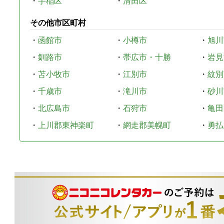
・
手稲区
・
清田区
その他市区町村
・
函館市
・
小樽市
・
旭川
・
釧路市
・
帯広市・十勝
・
岩見
・
苫小牧市
・
江別市
・
紋別
・
千歳市
・
滝川市
・
砂川
・
北広島市
・
石狩市
・
亀田
・
上川郡東神楽町
・
網走郡美幌町
・
勇払