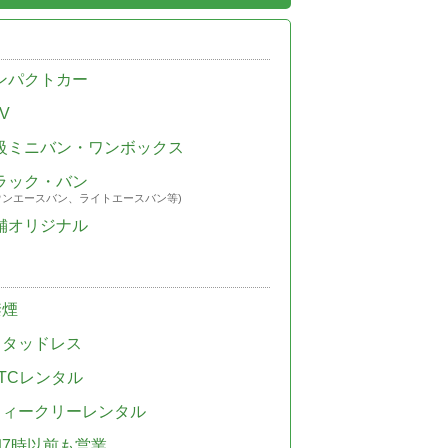
ンパクトカー
V
級ミニバン・ワンボックス
ラック・バン
ウンエースバン、ライトエースバン等)
舗オリジナル
禁煙
スタッドレス
TCレンタル
ウィークリーレンタル
朝7時以前も営業