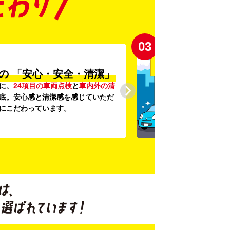
03
の
「安心・安全・清潔」
に、
24項目の車両点検
と
車内外の清
底。安心感と清潔感を感じていただ
にこだわっています。