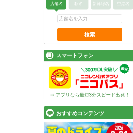
店舗名
駅名
新幹線名
空港名
検索
スマートフォン
⇒ アプリなら最短3分スピード出発！
おすすめコンテンツ