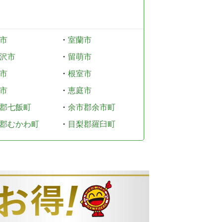
市
・
室蘭市
沢市
・
留萌市
市
・
根室市
市
・
恵庭市
郡七飯町
・
余市郡余市町
郡むかわ町
・
目梨郡羅臼町