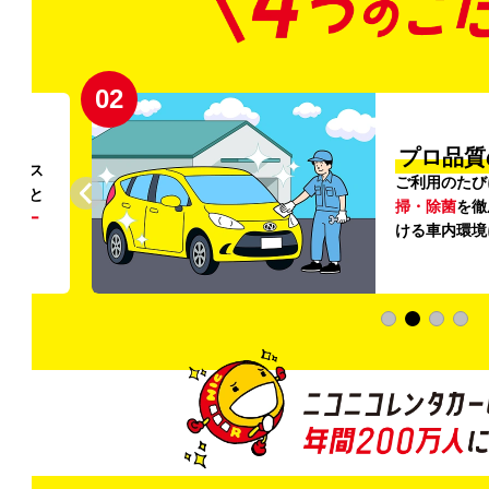
02
円〜
プロ品質
リンス
ご利用のたび
ること
掃・除菌
を徹
う
リー
ける車内環境