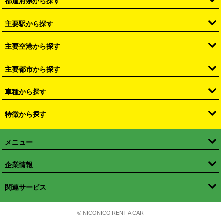
都道府県から探す
・
北海道
・
青森県
・
岩手県
・
宮城県
・
秋田県
・
山形県
主要駅から探す
・
福島県
・
東京都
・
神奈川県
・
埼玉県
・
千葉県
・
茨城県
・
札幌駅
・
仙台駅
・
新宿駅
・
池袋駅
・
渋谷駅
・
東京駅
主要空港から探す
・
栃木県
・
群馬県
・
山梨県
・
愛知県
・
静岡県
・
岐阜県
・
横浜駅
・
川崎駅
・
大宮駅
・
西船橋駅
・
柏駅
・
名古屋駅
・
新千歳空港
・
仙台空港
主要都市から探す
・
長野県
・
新潟県
・
富山県
・
石川県
・
福井県
・
大阪府
・
大阪駅
・
難波駅
・
三宮駅
・
京都駅
・
広島駅
・
博多駅
・
成田空港
・
羽田空港
・
兵庫県
・
京都府
・
滋賀県
・
和歌山県
・
奈良県
・
三重県
・
札幌市
・
仙台市
車種から探す
・
熊本駅
・
那覇空港駅
・
中部国際空港セントレア
・
関西国際空港
・
鳥取県
・
島根県
・
岡山県
・
広島県
・
山口県
・
徳島県
・
千葉市
・
さいたま市
・
軽自動車
・
コンパクトカー
・
ステーションワゴン・セダン
特徴から探す
・
大阪国際空港（伊丹空港）
・
神戸空港
・
香川県
・
愛媛県
・
高知県
・
福岡県
・
佐賀県
・
長崎県
・
横浜市
・
川崎市
・
ミニバン・ワンボックス
・
高級ミニバン・ワンボックス
・
SUV
・
岡山空港
・
徳島空港
・
ハイブリッド
・
宅配レンタカー
・
ETCカードレンタル
・
熊本県
・
大分県
・
宮崎県
・
鹿児島県
・
沖縄県
・
相模原市
・
新潟市
メニュー
・
軽トラック・商用バン
・
福岡空港
・
鹿児島空港
・
長期レンタル
・
深夜時間帯レンタル
・
免責補償プラス
・
静岡市
・
浜松市
・
・
トラック・バン
トップページ
・
はじめての方へ
・
ご利用案内
(タウンエースバン、ライトエースバン等)
企業情報
・
那覇空港
・
パーフェクト補償
・
スタッドレスタイヤ
・
直前予約
・
名古屋市
・
京都市
・
・
トラック・バン
ベストレート保証
・
予約から返却まで
・
・
店舗オリジナル
利用シーン別ガイ
(ハイエースバン・キャラバン等)
・
・
ニコパス(アプリ)
会社概要
・
ニュース
・
国際運転免許証
・
フランチャイズ募集
・
営業時間外返却サービス
・
個人情報保護
関連サービス
・
大阪市
・
堺市
ド
・
・
レッカー搬送サービス
カスタマーハラスメントに対する基本方針
・
神戸市
・
岡山市
・
・
車種・料金
カーリースなら「定額ニコノリパック」
・
店舗を探す
・
キャンペーン
© NICONICO RENT A CAR
・
特定商取引法に基づく表記
・
旅行業約款
・
広島市
・
北九州市