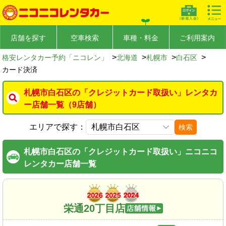
店舗を探す
空車検索
車種・料金
ご利用案内
>
>
>
>
格安レンタカー予約「ニコレン」
北海道
札幌市
白石区
カード決済
札幌市白石区の「クレジットカード取扱い」レンタカ
ー店舗一覧（9店舗）
エリアで探す：
検索
札幌市白石区の「クレジットカード取扱い」ニコニコ
レンタカー店舗一覧
栄通20丁目店