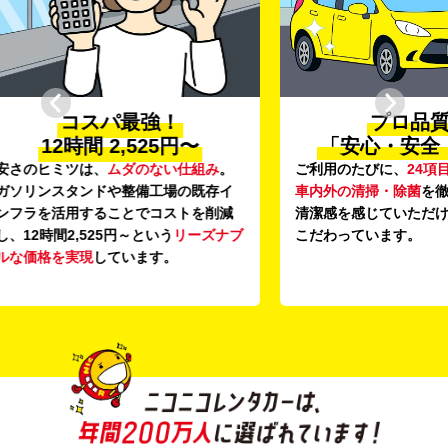
プロ品質の
〜
「安心・安全・清潔」
新
組み
。
ご利用のたびに、
24項目の車両点検
と
登録か
既存イ
車内外の清掃・除菌
を徹底。安心感と
導入し
を削減
清潔感を感じていただける車内環境に
います
ーズナブ
こだわっています。