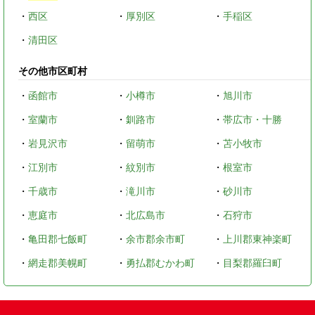
・
西区
・
厚別区
・
手稲区
・
清田区
その他市区町村
・
函館市
・
小樽市
・
旭川市
・
室蘭市
・
釧路市
・
帯広市・十勝
・
岩見沢市
・
留萌市
・
苫小牧市
・
江別市
・
紋別市
・
根室市
・
千歳市
・
滝川市
・
砂川市
・
恵庭市
・
北広島市
・
石狩市
・
亀田郡七飯町
・
余市郡余市町
・
上川郡東神楽町
・
網走郡美幌町
・
勇払郡むかわ町
・
目梨郡羅臼町