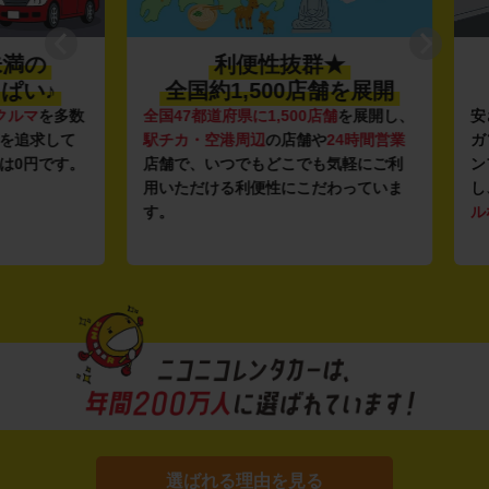
の
利便性抜群★
♪
全国約1,500店舗を展開
マ
を多数
全国47都道府県に1,500店舗
を展開し、
安さの
求して
駅チカ・空港周辺
の店舗や
24時間営業
ガソリ
円です。
店舗で、いつでもどこでも気軽にご利
ンフラ
用いただける利便性にこだわっていま
し、12
す。
ルな価
選ばれる理由を見る