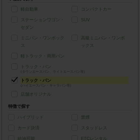
軽自動車
コンパクトカー
ステーションワゴン・
SUV
セダン
ミニバン・ワンボック
高級ミニバン・ワンボ
ス
ックス
軽トラック・商用バン
トラック・バン
(タウンエースバン、ライトエースバン等)
トラック・バン
(ハイエースバン・キャラバン等)
店舗オリジナル
特徴で探す
ハイブリッド
禁煙
カード決済
スタッドレス
給油可能
ETCレンタル