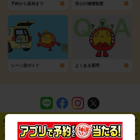
予約から返却まで
安心の補償制度
シーン別ガイド
よくある質問
都道府県から探す
・
北海道
・
青森県
・
岩手県
・
宮城県
・
秋田県
・
山形県
主要駅から探す