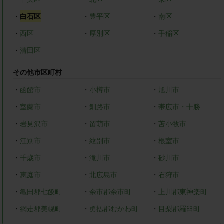
・
白石区
・
豊平区
・
南区
・
西区
・
厚別区
・
手稲区
・
清田区
その他市区町村
・
函館市
・
小樽市
・
旭川市
・
室蘭市
・
釧路市
・
帯広市・十勝
・
岩見沢市
・
留萌市
・
苫小牧市
・
江別市
・
紋別市
・
根室市
・
千歳市
・
滝川市
・
砂川市
・
恵庭市
・
北広島市
・
石狩市
・
亀田郡七飯町
・
余市郡余市町
・
上川郡東神楽町
・
網走郡美幌町
・
勇払郡むかわ町
・
目梨郡羅臼町