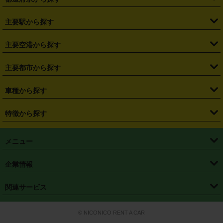
・
北海道
・
青森県
・
岩手県
・
宮城県
・
秋田県
・
山形県
主要駅から探す
・
福島県
・
東京都
・
神奈川県
・
埼玉県
・
千葉県
・
茨城県
・
札幌駅
・
仙台駅
・
新宿駅
・
池袋駅
・
渋谷駅
・
東京駅
主要空港から探す
・
栃木県
・
群馬県
・
山梨県
・
愛知県
・
静岡県
・
岐阜県
・
横浜駅
・
川崎駅
・
大宮駅
・
西船橋駅
・
柏駅
・
名古屋駅
・
新千歳空港
・
仙台空港
主要都市から探す
・
長野県
・
新潟県
・
富山県
・
石川県
・
福井県
・
大阪府
・
大阪駅
・
難波駅
・
三宮駅
・
京都駅
・
広島駅
・
博多駅
・
成田空港
・
羽田空港
・
兵庫県
・
京都府
・
滋賀県
・
和歌山県
・
奈良県
・
三重県
・
札幌市
・
仙台市
車種から探す
・
熊本駅
・
那覇空港駅
・
中部国際空港セントレア
・
関西国際空港
・
鳥取県
・
島根県
・
岡山県
・
広島県
・
山口県
・
徳島県
・
千葉市
・
さいたま市
・
軽自動車
・
コンパクトカー
・
ステーションワゴン・セダン
特徴から探す
・
大阪国際空港（伊丹空港）
・
神戸空港
・
香川県
・
愛媛県
・
高知県
・
福岡県
・
佐賀県
・
長崎県
・
横浜市
・
川崎市
・
ミニバン・ワンボックス
・
高級ミニバン・ワンボックス
・
SUV
・
岡山空港
・
徳島空港
・
ハイブリッド
・
宅配レンタカー
・
ETCカードレンタル
・
熊本県
・
大分県
・
宮崎県
・
鹿児島県
・
沖縄県
・
相模原市
・
新潟市
メニュー
・
軽トラック・商用バン
・
福岡空港
・
鹿児島空港
・
長期レンタル
・
深夜時間帯レンタル
・
免責補償プラス
・
静岡市
・
浜松市
・
・
トラック・バン
トップページ
・
はじめての方へ
・
ご利用案内
(タウンエースバン、ライトエースバン等)
企業情報
・
那覇空港
・
パーフェクト補償
・
スタッドレスタイヤ
・
直前予約
・
名古屋市
・
京都市
・
・
トラック・バン
ベストレート保証
・
予約から返却まで
・
・
店舗オリジナル
利用シーン別ガイ
(ハイエースバン・キャラバン等)
・
・
ニコパス(アプリ)
会社概要
・
ニュース
・
国際運転免許証
・
フランチャイズ募集
・
営業時間外返却サービス
・
個人情報保護
関連サービス
・
大阪市
・
堺市
ド
・
・
レッカー搬送サービス
カスタマーハラスメントに対する基本方針
・
神戸市
・
岡山市
・
・
車種・料金
カーリースなら「定額ニコノリパック」
・
店舗を探す
・
キャンペーン
© NICONICO RENT A CAR
・
特定商取引法に基づく表記
・
旅行業約款
・
広島市
・
北九州市
・
・
会員特典
超短期カーリースの「ニコリース」
・
選ばれる理由
・
安心・安全への取