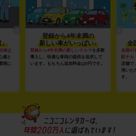
登録から4年未満の
潔」
新しい車がいっぱい♪
全
点検
と
登録から4年未満の新しいクルマ
を多数
全国47
心感と
導入し、快適な車両の提供を追求して
駅チカ
環境に
います。もちろん追加料金は0円です。
店舗で
用いた
す。