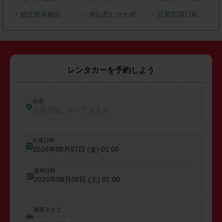
・
網走郡美幌町
・
勇払郡むかわ町
・
目梨郡羅臼町
レンタカーを予約しよう
出発
出発店舗、エリアを入力
出発日時
2026年08月07日 (金)
01:00
返却日時
2026年08月08日 (土)
01:00
車両タイプ