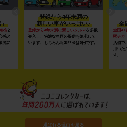
登録から4年未満の
潔」
新しい車がいっぱい♪
全
点検
と
登録から4年未満の新しいクルマ
を多数
全国47
心感と
導入し、快適な車両の提供を追求して
駅チカ
環境に
います。もちろん追加料金は0円です。
店舗で
用いた
す。
選ばれる理由を見る