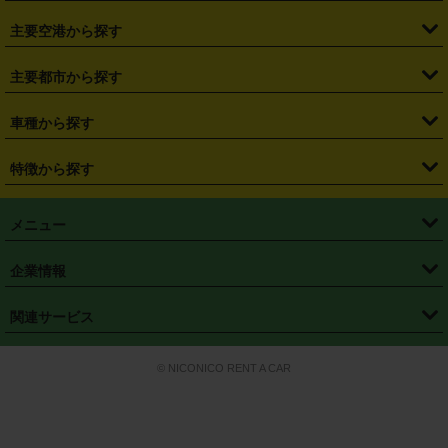
・
福島県
・
東京都
・
神奈川県
・
埼玉県
・
千葉県
・
茨城県
・
札幌駅
・
仙台駅
・
新宿駅
・
池袋駅
・
渋谷駅
・
東京駅
主要空港から探す
・
栃木県
・
群馬県
・
山梨県
・
愛知県
・
静岡県
・
岐阜県
・
横浜駅
・
川崎駅
・
大宮駅
・
西船橋駅
・
柏駅
・
名古屋駅
・
新千歳空港
・
仙台空港
主要都市から探す
・
長野県
・
新潟県
・
富山県
・
石川県
・
福井県
・
大阪府
・
大阪駅
・
難波駅
・
三宮駅
・
京都駅
・
広島駅
・
博多駅
・
成田空港
・
羽田空港
・
兵庫県
・
京都府
・
滋賀県
・
和歌山県
・
奈良県
・
三重県
・
札幌市
・
仙台市
車種から探す
・
熊本駅
・
那覇空港駅
・
中部国際空港セントレア
・
関西国際空港
・
鳥取県
・
島根県
・
岡山県
・
広島県
・
山口県
・
徳島県
・
千葉市
・
さいたま市
・
軽自動車
・
コンパクトカー
・
ステーションワゴン・セダン
特徴から探す
・
大阪国際空港（伊丹空港）
・
神戸空港
・
香川県
・
愛媛県
・
高知県
・
福岡県
・
佐賀県
・
長崎県
・
横浜市
・
川崎市
・
ミニバン・ワンボックス
・
高級ミニバン・ワンボックス
・
SUV
・
岡山空港
・
徳島空港
・
ハイブリッド
・
宅配レンタカー
・
ETCカードレンタル
・
熊本県
・
大分県
・
宮崎県
・
鹿児島県
・
沖縄県
・
相模原市
・
新潟市
メニュー
・
軽トラック・商用バン
・
福岡空港
・
鹿児島空港
・
長期レンタル
・
深夜時間帯レンタル
・
免責補償プラス
・
静岡市
・
浜松市
・
・
トラック・バン
トップページ
・
はじめての方へ
・
ご利用案内
(タウンエースバン、ライトエースバン等)
企業情報
・
那覇空港
・
パーフェクト補償
・
スタッドレスタイヤ
・
直前予約
・
名古屋市
・
京都市
・
・
トラック・バン
ベストレート保証
・
予約から返却まで
・
・
店舗オリジナル
利用シーン別ガイ
(ハイエースバン・キャラバン等)
・
・
ニコパス(アプリ)
会社概要
・
ニュース
・
国際運転免許証
・
フランチャイズ募集
・
営業時間外返却サービス
・
個人情報保護
関連サービス
・
大阪市
・
堺市
ド
・
・
レッカー搬送サービス
カスタマーハラスメントに対する基本方針
・
神戸市
・
岡山市
・
・
車種・料金
カーリースなら「定額ニコノリパック」
・
店舗を探す
・
キャンペーン
© NICONICO RENT A CAR
・
特定商取引法に基づく表記
・
旅行業約款
・
広島市
・
北九州市
・
・
会員特典
超短期カーリースの「ニコリース」
・
選ばれる理由
・
安心・安全への取
り組み
・
福岡市
・
熊本市
・
清潔・快適な車内
・
徹底した車両点検
・
新しいクルマ