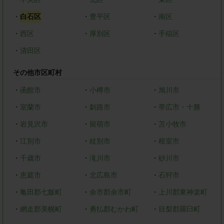
・
白石区
・
豊平区
・
南区
・
西区
・
厚別区
・
手稲区
・
清田区
その他市区町村
・
函館市
・
小樽市
・
旭川市
・
室蘭市
・
釧路市
・
帯広市・十勝
・
岩見沢市
・
留萌市
・
苫小牧市
・
江別市
・
紋別市
・
根室市
・
千歳市
・
滝川市
・
砂川市
・
恵庭市
・
北広島市
・
石狩市
・
亀田郡七飯町
・
余市郡余市町
・
上川郡東神楽町
・
網走郡美幌町
・
勇払郡むかわ町
・
目梨郡羅臼町