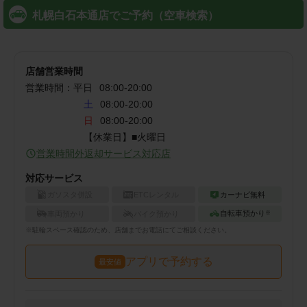
札幌白石本通店でご予約（空車検索）
店舗営業時間
営業時間：
平日
08:00
-
20:00
土
08:00-20:00
日
08:00-20:00
【休業日】■火曜日
営業時間外返却サービス対応店
対応サービス
ガソスタ併設
ETCレンタル
カーナビ無料
自転車預かり
車両預かり
バイク預かり
※
※
駐輪
スペース確認のため、店舗までお電話にてご相談ください。
アプリで予約する
最安値