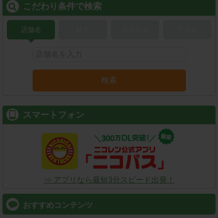
こだわり条件で検索
店舗名
駅名
新幹線名
空港名
検索
スマートフォン
⇒ アプリなら最短3分スピード出発！
おすすめコンテンツ