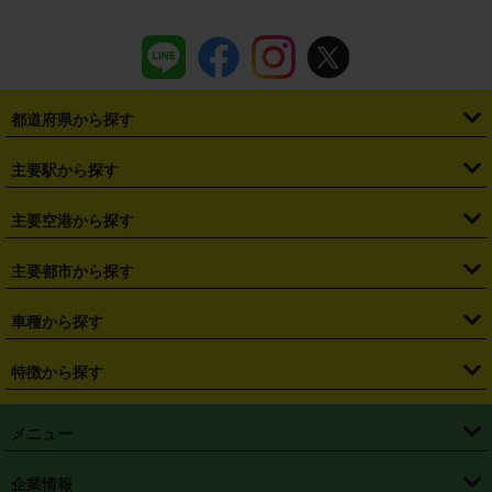
都道府県から探す
・
北海道
・
青森県
・
岩手県
・
宮城県
・
秋田県
・
山形県
主要駅から探す
・
福島県
・
東京都
・
神奈川県
・
埼玉県
・
千葉県
・
茨城県
・
札幌駅
・
仙台駅
・
新宿駅
・
池袋駅
・
渋谷駅
・
東京駅
主要空港から探す
・
栃木県
・
群馬県
・
山梨県
・
愛知県
・
静岡県
・
岐阜県
・
横浜駅
・
川崎駅
・
大宮駅
・
西船橋駅
・
柏駅
・
名古屋駅
・
新千歳空港
・
仙台空港
主要都市から探す
・
長野県
・
新潟県
・
富山県
・
石川県
・
福井県
・
大阪府
・
大阪駅
・
難波駅
・
三宮駅
・
京都駅
・
広島駅
・
博多駅
・
成田空港
・
羽田空港
・
兵庫県
・
京都府
・
滋賀県
・
和歌山県
・
奈良県
・
三重県
・
札幌市
・
仙台市
車種から探す
・
熊本駅
・
那覇空港駅
・
中部国際空港セントレア
・
関西国際空港
・
鳥取県
・
島根県
・
岡山県
・
広島県
・
山口県
・
徳島県
・
千葉市
・
さいたま市
・
軽自動車
・
コンパクトカー
・
ステーションワゴン・セダン
特徴から探す
・
大阪国際空港（伊丹空港）
・
神戸空港
・
香川県
・
愛媛県
・
高知県
・
福岡県
・
佐賀県
・
長崎県
・
横浜市
・
川崎市
・
ミニバン・ワンボックス
・
高級ミニバン・ワンボックス
・
SUV
・
岡山空港
・
徳島空港
・
ハイブリッド
・
宅配レンタカー
・
ETCカードレンタル
・
熊本県
・
大分県
・
宮崎県
・
鹿児島県
・
沖縄県
・
相模原市
・
新潟市
メニュー
・
軽トラック・商用バン
・
福岡空港
・
鹿児島空港
・
長期レンタル
・
深夜時間帯レンタル
・
免責補償プラス
・
静岡市
・
浜松市
・
・
トラック・バン
トップページ
・
はじめての方へ
・
ご利用案内
(タウンエースバン、ライトエースバン等)
企業情報
・
那覇空港
・
パーフェクト補償
・
スタッドレスタイヤ
・
直前予約