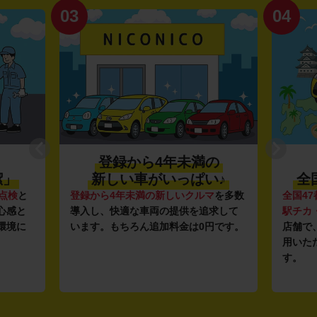
03
04
登録から4年未満の
潔」
新しい車がいっぱい♪
全
点検
と
登録から4年未満の新しいクルマ
を多数
全国47
心感と
導入し、快適な車両の提供を追求して
駅チカ
環境に
います。もちろん追加料金は0円です。
店舗で
用いた
す。