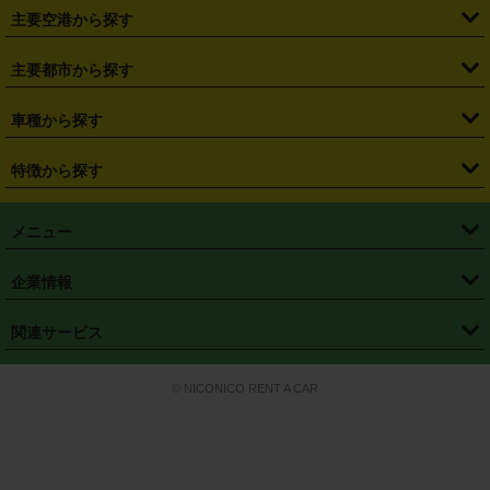
・
札幌駅
・
仙台駅
・
新宿駅
・
池袋駅
・
渋谷駅
・
東京駅
主要空港から探す
・
栃木県
・
群馬県
・
山梨県
・
愛知県
・
静岡県
・
岐阜県
・
横浜駅
・
川崎駅
・
大宮駅
・
西船橋駅
・
柏駅
・
名古屋駅
・
新千歳空港
・
仙台空港
主要都市から探す
・
長野県
・
新潟県
・
富山県
・
石川県
・
福井県
・
大阪府
・
大阪駅
・
難波駅
・
三宮駅
・
京都駅
・
広島駅
・
博多駅
・
成田空港
・
羽田空港
・
兵庫県
・
京都府
・
滋賀県
・
和歌山県
・
奈良県
・
三重県
・
札幌市
・
仙台市
車種から探す
・
熊本駅
・
那覇空港駅
・
中部国際空港セントレア
・
関西国際空港
・
鳥取県
・
島根県
・
岡山県
・
広島県
・
山口県
・
徳島県
・
千葉市
・
さいたま市
・
軽自動車
・
コンパクトカー
・
ステーションワゴン・セダン
特徴から探す
・
大阪国際空港（伊丹空港）
・
神戸空港
・
香川県
・
愛媛県
・
高知県
・
福岡県
・
佐賀県
・
長崎県
・
横浜市
・
川崎市
・
ミニバン・ワンボックス
・
高級ミニバン・ワンボックス
・
SUV
・
岡山空港
・
徳島空港
・
ハイブリッド
・
宅配レンタカー
・
ETCカードレンタル
・
熊本県
・
大分県
・
宮崎県
・
鹿児島県
・
沖縄県
・
相模原市
・
新潟市
メニュー
・
軽トラック・商用バン
・
福岡空港
・
鹿児島空港
・
長期レンタル
・
深夜時間帯レンタル
・
免責補償プラス
・
静岡市
・
浜松市
・
・
トラック・バン
トップページ
・
はじめての方へ
・
ご利用案内
(タウンエースバン、ライトエースバン等)
企業情報
・
那覇空港
・
パーフェクト補償
・
スタッドレスタイヤ
・
直前予約
・
名古屋市
・
京都市
・
・
トラック・バン
ベストレート保証
・
予約から返却まで
・
・
店舗オリジナル
利用シーン別ガイ
(ハイエースバン・キャラバン等)
・
・
ニコパス(アプリ)
会社概要
・
ニュース
・
国際運転免許証
・
フランチャイズ募集
・
営業時間外返却サービス
・
個人情報保護
関連サービス
・
大阪市
・
堺市
ド
・
・
レッカー搬送サービス
カスタマーハラスメントに対する基本方針
・
神戸市
・
岡山市
・
・
車種・料金
カーリースなら「定額ニコノリパック」
・
店舗を探す
・
キャンペーン
© NICONICO RENT A CAR
・
特定商取引法に基づく表記
・
旅行業約款
・
広島市
・
北九州市
・
・
会員特典
超短期カーリースの「ニコリース」
・
選ばれる理由
・
安心・安全への取
り組み
・
福岡市
・
熊本市
・
清潔・快適な車内
・
徹底した車両点検
・
新しいクルマ