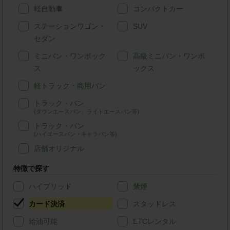
軽自動車
コンパクトカー
ステーションワゴン・
SUV
セダン
ミニバン・ワンボック
高級ミニバン・ワンボ
ス
ックス
軽トラック・商用バン
トラック・バン
(タウンエースバン、ライトエースバン等)
トラック・バン
(ハイエースバン・キャラバン等)
店舗オリジナル
特徴で探す
ハイブリッド
禁煙
カード決済
スタッドレス
給油可能
ETCレンタル