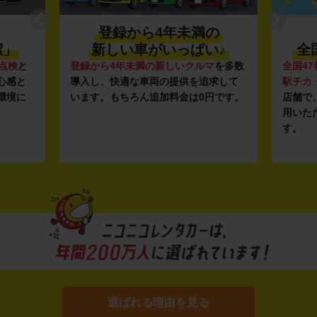
登録から4年未満の
潔」
新しい車がいっぱい♪
全
点検
と
登録から4年未満の新しいクルマ
を多数
全国47
心感と
導入し、快適な車両の提供を追求して
駅チカ
環境に
います。もちろん追加料金は0円です。
店舗で
用いた
す。
選ばれる理由を見る