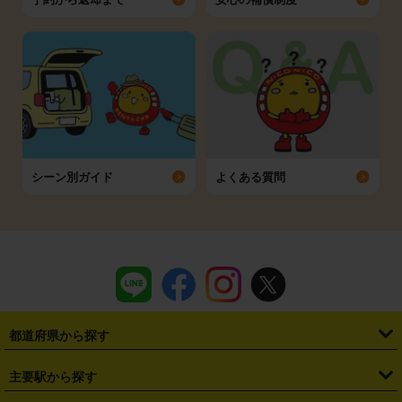
シーン別ガイド
よくある質問
都道府県から探す
・
北海道
・
青森県
・
岩手県
・
宮城県
・
秋田県
・
山形県
主要駅から探す
・
福島県
・
東京都
・
神奈川県
・
埼玉県
・
千葉県
・
茨城県