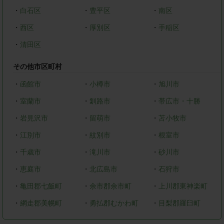
・
白石区
・
豊平区
・
南区
・
西区
・
厚別区
・
手稲区
・
清田区
その他市区町村
・
函館市
・
小樽市
・
旭川市
・
室蘭市
・
釧路市
・
帯広市・十勝
・
岩見沢市
・
留萌市
・
苫小牧市
・
江別市
・
紋別市
・
根室市
・
千歳市
・
滝川市
・
砂川市
・
恵庭市
・
北広島市
・
石狩市
・
亀田郡七飯町
・
余市郡余市町
・
上川郡東神楽町
・
網走郡美幌町
・
勇払郡むかわ町
・
目梨郡羅臼町