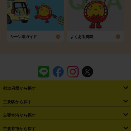
シーン別ガイド
よくある質問
都道府県から探す
・
北海道
・
青森県
・
岩手県
・
宮城県
・
秋田県
・
山形県
主要駅から探す
・
福島県
・
東京都
・
神奈川県
・
埼玉県
・
千葉県
・
茨城県
・
札幌駅
・
仙台駅
・
新宿駅
・
池袋駅
・
渋谷駅
・
東京駅
主要空港から探す
・
栃木県
・
群馬県
・
山梨県
・
愛知県
・
静岡県
・
岐阜県
・
横浜駅
・
川崎駅
・
大宮駅
・
西船橋駅
・
柏駅
・
名古屋駅
・
新千歳空港
・
仙台空港
主要都市から探す
・
長野県
・
新潟県
・
富山県
・
石川県
・
福井県
・
大阪府