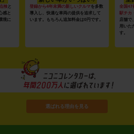
点検
と
登録から4年未満の新しいクルマ
を多数
全国47
心感と
導入し、快適な車両の提供を追求して
駅チカ
環境に
います。もちろん追加料金は0円です。
店舗で
用いた
す。
選ばれる理由を見る