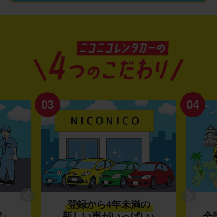
03
04
登録から4年未満の
潔」
新しい車がいっぱい♪
全