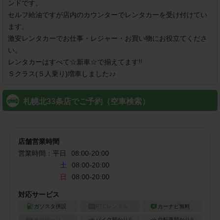
ンドです。

セルフ給油ですが店内のカウンターでレンタカーを受け付けてい
ます。

激安レンタカーでお仕事・レジャー・お買い物にお役立てくださ
い。

レンタカーはすべて☆新車☆で揃えてます!!

Ｓクラス(５人乗り)増車しました♪♪
札幌北33条店でご予約（空車検索）
店舗営業時間
営業時間：
平日
08:00
-
20:00
土
08:00-20:00
日
08:00-20:00
対応サービス
ガソスタ併設
ETCレンタル
カーナビ無料
バイク預かり
自転車預かり
車両預かり
※
※