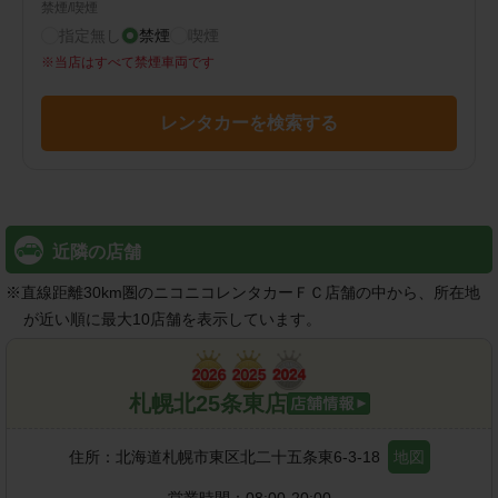
禁煙/喫煙
指定無し
禁煙
喫煙
※
当店はすべて禁煙車両です
レンタカーを検索する
近隣の店舗
※
直線距離30km圏のニコニコレンタカーＦＣ店舗の中から、所在地
が近い順に最大10店舗を表示しています。
札幌北25条東店
住所：
北海道札幌市東区北二十五条東6-3-18
地図
営業時間：
08:00-20:00