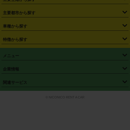
・
栃木県
・
群馬県
・
山梨県
・
愛知県
・
静岡県
・
岐阜県
・
横浜駅
・
川崎駅
・
大宮駅
・
西船橋駅
・
柏駅
・
名古屋駅
・
新千歳空港
・
仙台空港
主要都市から探す
・
長野県
・
新潟県
・
富山県
・
石川県
・
福井県
・
大阪府
・
大阪駅
・
難波駅
・
三宮駅
・
京都駅
・
広島駅
・
博多駅
・
成田空港
・
羽田空港
・
兵庫県
・
京都府
・
滋賀県
・
和歌山県
・
奈良県
・
三重県
・
札幌市
・
仙台市
車種から探す
・
熊本駅
・
那覇空港駅
・
中部国際空港セントレア
・
関西国際空港
・
鳥取県
・
島根県
・
岡山県
・
広島県
・
山口県
・
徳島県
・
千葉市
・
さいたま市
・
軽自動車
・
コンパクトカー
・
ステーションワゴン・セダン
特徴から探す
・
大阪国際空港（伊丹空港）
・
神戸空港
・
香川県
・
愛媛県
・
高知県
・
福岡県
・
佐賀県
・
長崎県
・
横浜市
・
川崎市
・
ミニバン・ワンボックス
・
高級ミニバン・ワンボックス
・
SUV
・
岡山空港
・
徳島空港
・
ハイブリッド
・
宅配レンタカー
・
ETCカードレンタル
・
熊本県
・
大分県
・
宮崎県
・
鹿児島県
・
沖縄県
・
相模原市
・
新潟市
メニュー
・
軽トラック・商用バン
・
福岡空港
・
鹿児島空港
・
長期レンタル
・
深夜時間帯レンタル
・
免責補償プラス
・
静岡市
・
浜松市
・
・
トラック・バン
トップページ
・
はじめての方へ
・
ご利用案内
(タウンエースバン、ライトエースバン等)
企業情報
・
那覇空港
・
パーフェクト補償
・
スタッドレスタイヤ
・
直前予約
・
名古屋市
・
京都市
・
・
トラック・バン
ベストレート保証
・
予約から返却まで
・
・
店舗オリジナル
利用シーン別ガイ
(ハイエースバン・キャラバン等)
・
・
ニコパス(アプリ)
会社概要
・
ニュース
・
国際運転免許証
・
フランチャイズ募集
・
営業時間外返却サービス
・
個人情報保護
関連サービス
・
大阪市
・
堺市
ド
・
・
レッカー搬送サービス
カスタマーハラスメントに対する基本方針
・
神戸市
・
岡山市
・
・
車種・料金
カーリースなら「定額ニコノリパック」
・
店舗を探す
・
キャンペーン
© NICONICO RENT A CAR
・
特定商取引法に基づく表記
・
旅行業約款
・
広島市
・
北九州市
・
・
会員特典
超短期カーリースの「ニコリース」
・
選ばれる理由
・
安心・安全への取
り組み
・
福岡市
・
熊本市
・
清潔・快適な車内
・
徹底した車両点検
・
新しいクルマ
空間