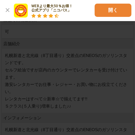
※
上記カードでも事情によりご利用できない場合もございます。
WEBより最大30％お得！

予めご了承ください。
開く
公式アプリ「ニコパス」
店舗での現金決済
可
店舗紹介
札幌新道と北光線（8丁目通り）交差点のENEOSのガソリンスタ
ンドです。

セルフ給油ですが店内のカウンターでレンタカーを受け付けてい
ます。

激安レンタカーでお仕事・レジャー・お買い物にお役立てくださ
い。

レンタカーはすべて☆新車☆で揃えてます!!

Ｓクラス(５人乗り)増車しました♪♪
インフォメーション
札幌新道と北光線（8丁目通り）交差点のENEOSのガソリンスタ