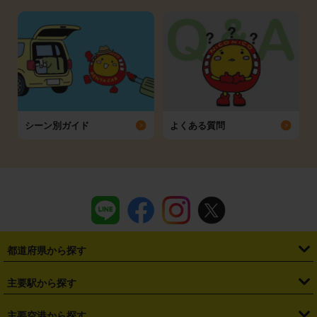
シーン別ガイド
よくある質問
都道府県から探す
・
北海道
・
青森県
・
岩手県
・
宮城県
・
秋田県
・
山形県
主要駅から探す
・
福島県
・
東京都
・
神奈川県
・
埼玉県
・
千葉県
・
茨城県
・
札幌駅
・
仙台駅
・
新宿駅
・
池袋駅
・
渋谷駅
・
東京駅
主要空港から探す