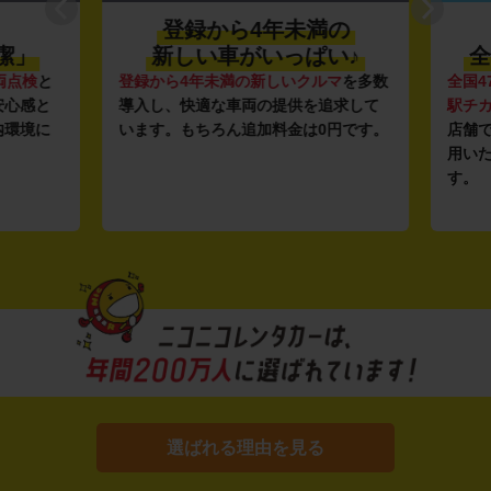
登録から4年未満の
潔」
新しい車がいっぱい♪
全
点検
と
登録から4年未満の新しいクルマ
を多数
全国47
心感と
導入し、快適な車両の提供を追求して
駅チカ
環境に
います。もちろん追加料金は0円です。
店舗で
用いた
す。
選ばれる理由を見る