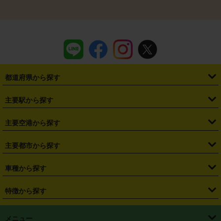
都道府県から探す
・
北海道
・
青森県
・
岩手県
・
宮城県
・
秋田県
・
山形県
主要駅から探す
・
福島県
・
東京都
・
神奈川県
・
埼玉県
・
千葉県
・
茨城県
・
札幌駅
・
仙台駅
・
新宿駅
・
池袋駅
・
渋谷駅
・
東京駅
主要空港から探す
・
栃木県
・
群馬県
・
山梨県
・
愛知県
・
静岡県
・
岐阜県
・
横浜駅
・
川崎駅
・
大宮駅
・
西船橋駅
・
柏駅
・
名古屋駅
・
新千歳空港
・
仙台空港
主要都市から探す
・
長野県
・
新潟県
・
富山県
・
石川県
・
福井県
・
大阪府
・
大阪駅
・
難波駅
・
三宮駅
・
京都駅
・
広島駅
・
博多駅
・
成田空港
・
羽田空港
・
兵庫県
・
京都府
・
滋賀県
・
和歌山県
・
奈良県
・
三重県
・
札幌市
・
仙台市
車種から探す
・
熊本駅
・
那覇空港駅
・
中部国際空港セントレア
・
関西国際空港
・
鳥取県
・
島根県
・
岡山県
・
広島県
・
山口県
・
徳島県
・
千葉市
・
さいたま市
・
軽自動車
・
コンパクトカー
・
ステーションワゴン・セダン
特徴から探す
・
大阪国際空港（伊丹空港）
・
神戸空港
・
香川県
・
愛媛県
・
高知県
・
福岡県
・
佐賀県
・
長崎県
・
横浜市
・
川崎市
・
ミニバン・ワンボックス
・
高級ミニバン・ワンボックス
・
SUV
・
岡山空港
・
徳島空港
・
ハイブリッド
・
宅配レンタカー
・
ETCカードレンタル
・
熊本県
・
大分県
・
宮崎県
・
鹿児島県
・
沖縄県
・
相模原市
・
新潟市
メニュー
・
軽トラック・商用バン