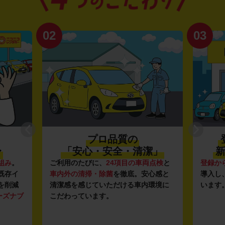
02
03
プロ品質の
〜
「安心・安全・清潔」
新
組み
。
ご利用のたびに、
24項目の車両点検
と
登録か
既存イ
車内外の清掃・除菌
を徹底。安心感と
導入し
を削減
清潔感を感じていただける車内環境に
います
ーズナブ
こだわっています。