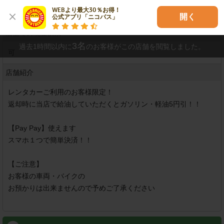
※
上記カードでも事情によりご利用できない場合もございます。
WEBより最大30％お得！

予めご了承ください。
開く
公式アプリ「ニコパス」
店舗での現金決済
3
名
過去1時間以内に
のお客様がこの店舗を閲覧しました。
可
店舗紹介
レンタカーご利用のお客様限定！

返却時に当店で給油していただくとガソリン・軽油5円引！！

【Pay Pay】使えます

スマホ１つで簡単決済！！

【ご注意】

お客様の車両・バイクの

お預かりは出来ませんので予めご了承ください 
