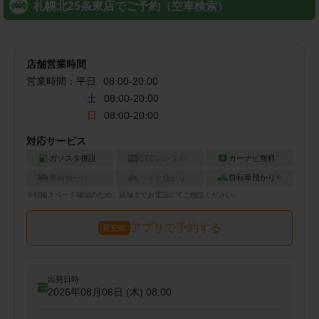
札幌北25条東店でご予約（空車検索）
店舗営業時間
営業時間：
平日
08:00
-
20:00
土
08:00-20:00
日
08:00-20:00
対応サービス
ガソスタ併設
ETCレンタル
カーナビ無料
自転車預かり
車両預かり
バイク預かり
※
※
駐輪
スペース確認のため、店舗までお電話にてご相談ください。
アプリで予約する
最安値
出発日時
2026年08月06日 (木)
08:00