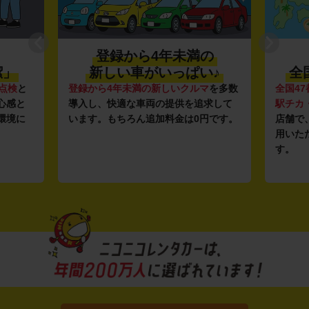
の
利便性抜群★
♪
全国約1,500店舗を展開
マ
を多数
全国47都道府県に1,500店舗
を展開し、
安さの
求して
駅チカ・空港周辺
の店舗や
24時間営業
ガソリ
円です。
店舗で、いつでもどこでも気軽にご利
ンフラ
用いただける利便性にこだわっていま
し、12
す。
ルな価