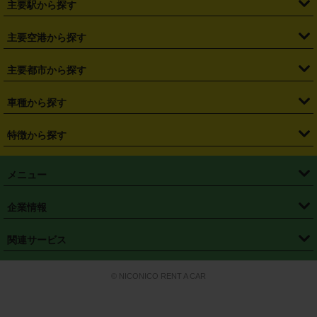
主要駅から探す
・
福島県
・
東京都
・
神奈川県
・
埼玉県
・
千葉県
・
茨城県
・
札幌駅
・
仙台駅
・
新宿駅
・
池袋駅
・
渋谷駅
・
東京駅
主要空港から探す
・
栃木県
・
群馬県
・
山梨県
・
愛知県
・
静岡県
・
岐阜県
・
横浜駅
・
川崎駅
・
大宮駅
・
西船橋駅
・
柏駅
・
名古屋駅
・
新千歳空港
・
仙台空港
主要都市から探す
・
長野県
・
新潟県
・
富山県
・
石川県
・
福井県
・
大阪府
・
大阪駅
・
難波駅
・
三宮駅
・
京都駅
・
広島駅
・
博多駅
・
成田空港
・
羽田空港
・
兵庫県
・
京都府
・
滋賀県
・
和歌山県
・
奈良県
・
三重県
・
札幌市
・
仙台市
車種から探す
・
熊本駅
・
那覇空港駅
・
中部国際空港セントレア
・
関西国際空港
・
鳥取県
・
島根県
・
岡山県
・
広島県
・
山口県
・
徳島県
・
千葉市
・
さいたま市
・
軽自動車
・
コンパクトカー
・
ステーションワゴン・セダン
特徴から探す
・
大阪国際空港（伊丹空港）
・
神戸空港
・
香川県
・
愛媛県
・
高知県
・
福岡県
・
佐賀県
・
長崎県
・
横浜市
・
川崎市
・
ミニバン・ワンボックス
・
高級ミニバン・ワンボックス
・
SUV
・
岡山空港
・
徳島空港
・
ハイブリッド
・
宅配レンタカー
・
ETCカードレンタル
・
熊本県
・
大分県
・
宮崎県
・
鹿児島県
・
沖縄県
・
相模原市
・
新潟市
メニュー
・
軽トラック・商用バン
・
福岡空港
・
鹿児島空港
・
長期レンタル
・
深夜時間帯レンタル
・
免責補償プラス
・
静岡市
・
浜松市
・
・
トラック・バン
トップページ
・
はじめての方へ
・
ご利用案内
(タウンエースバン、ライトエースバン等)
企業情報
・
那覇空港
・
パーフェクト補償
・
スタッドレスタイヤ
・
直前予約
・
名古屋市
・
京都市
・
・
トラック・バン
ベストレート保証
・
予約から返却まで
・
・
店舗オリジナル
利用シーン別ガイ
(ハイエースバン・キャラバン等)
・
・
ニコパス(アプリ)
会社概要
・
ニュース
・
国際運転免許証
・
フランチャイズ募集
・
営業時間外返却サービス
・
個人情報保護
関連サービス
・
大阪市
・
堺市
ド
・
・
レッカー搬送サービス
カスタマーハラスメントに対する基本方針
・
神戸市
・
岡山市
・
・
車種・料金
カーリースなら「定額ニコノリパック」
・
店舗を探す
・
キャンペーン
© NICONICO RENT A CAR
・
特定商取引法に基づく表記
・
旅行業約款
・
広島市
・
北九州市
・
・
会員特典
超短期カーリースの「ニコリース」
・
選ばれる理由
・
安心・安全への取
り組み
・
福岡市
・
熊本市