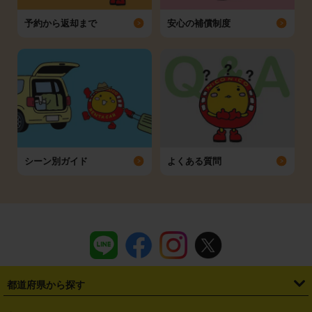
予約から返却まで
安心の補償制度
シーン別ガイド
よくある質問
都道府県から探す
・
北海道
・
青森県
・
岩手県
・
宮城県
・
秋田県
・
山形県