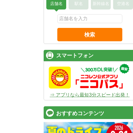
店舗名
駅名
新幹線名
空港名
検索
スマートフォン
⇒ アプリなら最短3分スピード出発！
おすすめコンテンツ