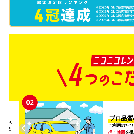
02
円〜
プロ品質
リンス
ご利用のたび
ること
掃・除菌
を徹