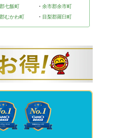
郡七飯町
・
余市郡余市町
郡むかわ町
・
目梨郡羅臼町