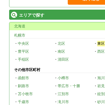
エリアで探す
北海道
札幌市
・
中央区
・
北区
・
東区
・
豊平区
・
南区
・
西区
・
手稲区
・
清田区
その他市区町村
・
函館市
・
小樽市
・
旭川
・
釧路市
・
帯広市・十勝
・
岩見
・
苫小牧市
・
江別市
・
紋別
・
千歳市
・
滝川市
・
砂川