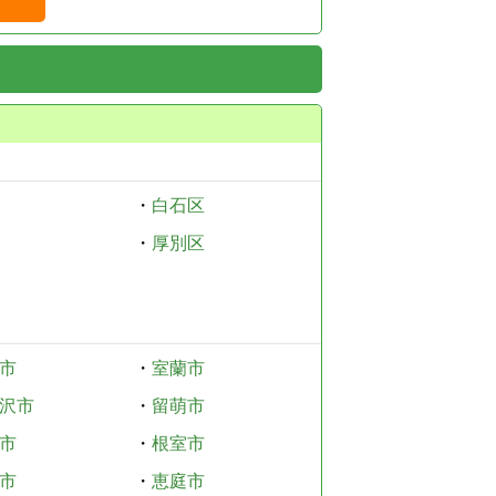
・
白石区
・
厚別区
市
・
室蘭市
沢市
・
留萌市
市
・
根室市
市
・
恵庭市