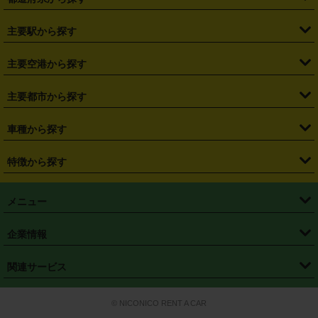
・
北海道
・
青森県
・
岩手県
・
宮城県
・
秋田県
・
山形県
主要駅から探す
・
福島県
・
東京都
・
神奈川県
・
埼玉県
・
千葉県
・
茨城県
・
札幌駅
・
仙台駅
・
新宿駅
・
池袋駅
・
渋谷駅
・
東京駅
主要空港から探す
・
栃木県
・
群馬県
・
山梨県
・
愛知県
・
静岡県
・
岐阜県
・
横浜駅
・
川崎駅
・
大宮駅
・
西船橋駅
・
柏駅
・
名古屋駅
・
新千歳空港
・
仙台空港
主要都市から探す
・
長野県
・
新潟県
・
富山県
・
石川県
・
福井県
・
大阪府
・
大阪駅
・
難波駅
・
三宮駅
・
京都駅
・
広島駅
・
博多駅
・
成田空港
・
羽田空港
・
兵庫県
・
京都府
・
滋賀県
・
和歌山県
・
奈良県
・
三重県
・
札幌市
・
仙台市
車種から探す
・
熊本駅
・
那覇空港駅
・
中部国際空港セントレア
・
関西国際空港
・
鳥取県
・
島根県
・
岡山県
・
広島県
・
山口県
・
徳島県
・
千葉市
・
さいたま市
・
軽自動車
・
コンパクトカー
・
ステーションワゴン・セダン
特徴から探す
・
大阪国際空港（伊丹空港）
・
神戸空港
・
香川県
・
愛媛県
・
高知県
・
福岡県
・
佐賀県
・
長崎県
・
横浜市
・
川崎市
・
ミニバン・ワンボックス
・
高級ミニバン・ワンボックス
・
SUV
・
岡山空港
・
徳島空港
・
ハイブリッド
・
宅配レンタカー
・
ETCカードレンタル
・
熊本県
・
大分県
・
宮崎県
・
鹿児島県
・
沖縄県
・
相模原市
・
新潟市
メニュー
・
軽トラック・商用バン
・
福岡空港
・
鹿児島空港
・
長期レンタル
・
深夜時間帯レンタル
・
免責補償プラス
・
静岡市
・
浜松市
・
・
トラック・バン
トップページ
・
はじめての方へ
・
ご利用案内
(タウンエースバン、ライトエースバン等)
企業情報
・
那覇空港
・
パーフェクト補償
・
スタッドレスタイヤ
・
直前予約
・
名古屋市
・
京都市
・
・
トラック・バン
ベストレート保証
・
予約から返却まで
・
・
店舗オリジナル
利用シーン別ガイ
(ハイエースバン・キャラバン等)
・
・
ニコパス(アプリ)
会社概要
・
ニュース
・
国際運転免許証
・
フランチャイズ募集
・
営業時間外返却サービス
・
個人情報保護
関連サービス
・
大阪市
・
堺市
ド
・
・
レッカー搬送サービス
カスタマーハラスメントに対する基本方針
・
神戸市
・
岡山市
・
・
車種・料金
カーリースなら「定額ニコノリパック」
・
店舗を探す
・
キャンペーン
© NICONICO RENT A CAR
・
特定商取引法に基づく表記
・
旅行業約款
・
広島市
・
北九州市
・
・
会員特典
超短期カーリースの「ニコリース」
・
選ばれる理由
・
安心・安全への取