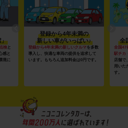
登録から4年未満の
潔」
新しい車がいっぱい♪
全
点検
と
登録から4年未満の新しいクルマ
を多数
全国47
心感と
導入し、快適な車両の提供を追求して
駅チカ
環境に
います。もちろん追加料金は0円です。
店舗で
用いた
す。