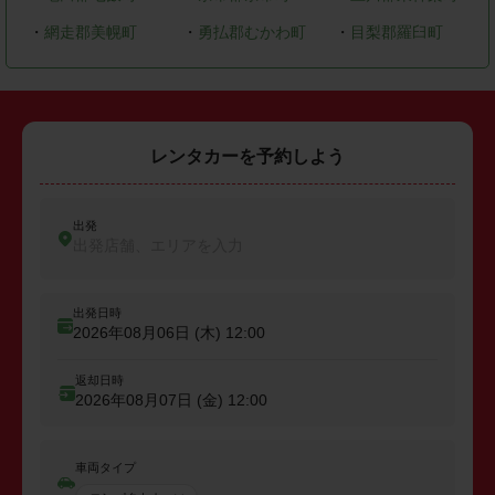
・
網走郡美幌町
・
勇払郡むかわ町
・
目梨郡羅臼町
レンタカーを予約しよう
出発
出発店舗、エリアを入力
出発日時
2026年08月06日 (木)
12:00
返却日時
2026年08月07日 (金)
12:00
車両タイプ