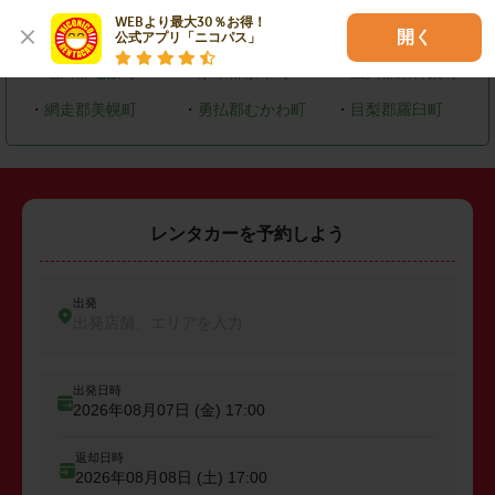
WEBより最大30％お得！

・
恵庭市
・
北広島市
・
石狩市
開く
公式アプリ「ニコパス」
・
亀田郡七飯町
・
余市郡余市町
・
上川郡東神楽町
・
網走郡美幌町
・
勇払郡むかわ町
・
目梨郡羅臼町
レンタカーを予約しよう
出発
出発店舗、エリアを入力
出発日時
2026年08月07日 (金)
17:00
返却日時
2026年08月08日 (土)
17:00