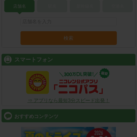
店舗名
駅名
新幹線名
空港名
検索
スマートフォン
⇒ アプリなら最短3分スピード出発！
おすすめコンテンツ