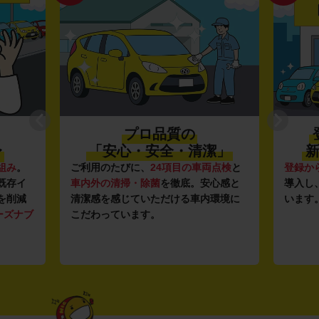
プロ品質の
〜
「安心・安全・清潔」
新
組み
。
ご利用のたびに、
24項目の車両点検
と
登録か
既存イ
車内外の清掃・除菌
を徹底。安心感と
導入し
を削減
清潔感を感じていただける車内環境に
います
ーズナブ
こだわっています。