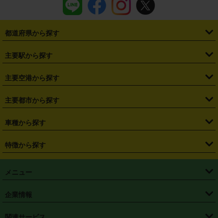
都道府県から探す
・
北海道
・
青森県
・
岩手県
・
宮城県
・
秋田県
・
山形県
主要駅から探す
・
福島県
・
東京都
・
神奈川県
・
埼玉県
・
千葉県
・
茨城県
・
札幌駅
・
仙台駅
・
新宿駅
・
池袋駅
・
渋谷駅
・
東京駅
主要空港から探す
・
栃木県
・
群馬県
・
山梨県
・
愛知県
・
静岡県
・
岐阜県
・
横浜駅
・
川崎駅
・
大宮駅
・
西船橋駅
・
柏駅
・
名古屋駅
・
新千歳空港
・
仙台空港
主要都市から探す
・
長野県
・
新潟県
・
富山県
・
石川県
・
福井県
・
大阪府
・
大阪駅
・
難波駅
・
三宮駅
・
京都駅
・
広島駅
・
博多駅
・
成田空港
・
羽田空港
・
兵庫県
・
京都府
・
滋賀県
・
和歌山県
・
奈良県
・
三重県
・
札幌市
・
仙台市
車種から探す
・
熊本駅
・
那覇空港駅
・
中部国際空港セントレア
・
関西国際空港
・
鳥取県
・
島根県
・
岡山県
・
広島県
・
山口県
・
徳島県
・
千葉市
・
さいたま市
・
軽自動車
・
コンパクトカー
・
ステーションワゴン・セダン
特徴から探す
・
大阪国際空港（伊丹空港）
・
神戸空港
・
香川県
・
愛媛県
・
高知県
・
福岡県
・
佐賀県
・
長崎県
・
横浜市
・
川崎市
・
ミニバン・ワンボックス
・
高級ミニバン・ワンボックス
・
SUV
・
岡山空港
・
徳島空港
・
ハイブリッド
・
宅配レンタカー
・
ETCカードレンタル
・
熊本県
・
大分県
・
宮崎県
・
鹿児島県
・
沖縄県
・
相模原市
・
新潟市
メニュー
・
軽トラック・商用バン
・
福岡空港
・
鹿児島空港
・
長期レンタル
・
深夜時間帯レンタル
・
免責補償プラス
・
静岡市
・
浜松市
・
・
トラック・バン
トップページ
・
はじめての方へ
・
ご利用案内
(タウンエースバン、ライトエースバン等)
企業情報
・
那覇空港
・
パーフェクト補償
・
スタッドレスタイヤ
・
直前予約
・
名古屋市
・
京都市
・
・
トラック・バン
ベストレート保証
・
予約から返却まで
・
・
店舗オリジナル
利用シーン別ガイ
(ハイエースバン・キャラバン等)
・
・
ニコパス(アプリ)
会社概要
・
ニュース
・
国際運転免許証
・
フランチャイズ募集
・
営業時間外返却サービス
・
個人情報保護
関連サービス
・
大阪市
・
堺市
ド