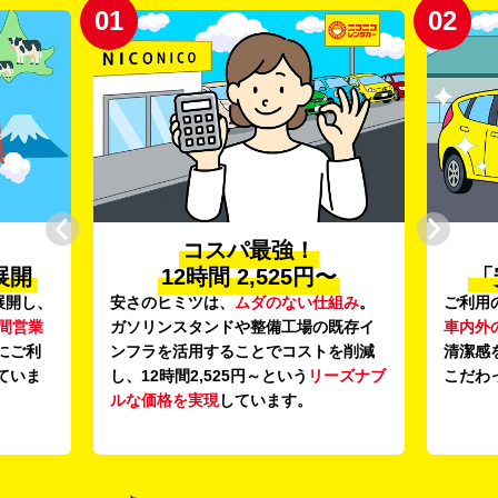
01
02
コスパ最強！
展開
12時間 2,525円〜
「
展開し、
安さのヒミツは、
ムダのない仕組み
。
ご利用
時間営業
ガソリンスタンドや整備工場の既存イ
車内外
にご利
ンフラを活用することでコストを削減
清潔感
ていま
し、12時間2,525円～という
リーズナブ
こだわ
ルな価格を実現
しています。