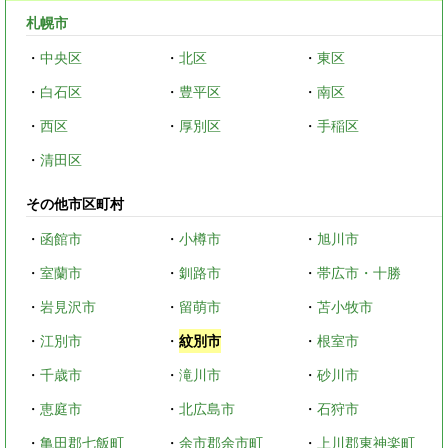
札幌市
・
中央区
・
北区
・
東区
・
白石区
・
豊平区
・
南区
・
西区
・
厚別区
・
手稲区
・
清田区
その他市区町村
・
函館市
・
小樽市
・
旭川市
・
室蘭市
・
釧路市
・
帯広市・十勝
・
岩見沢市
・
留萌市
・
苫小牧市
・
江別市
・
紋別市
・
根室市
・
千歳市
・
滝川市
・
砂川市
・
恵庭市
・
北広島市
・
石狩市
・
亀田郡七飯町
・
余市郡余市町
・
上川郡東神楽町