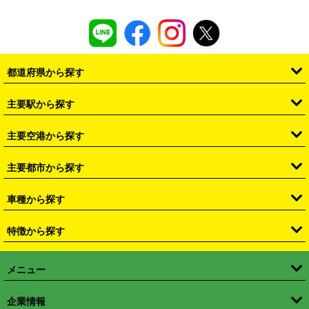
都道府県から探す
・
北海道
・
青森県
・
岩手県
・
宮城県
・
秋田県
・
山形県
主要駅から探す
・
福島県
・
東京都
・
神奈川県
・
埼玉県
・
千葉県
・
茨城県
・
札幌駅
・
仙台駅
・
新宿駅
・
池袋駅
・
渋谷駅
・
東京駅
主要空港から探す
・
栃木県
・
群馬県
・
山梨県
・
愛知県
・
静岡県
・
岐阜県
・
横浜駅
・
川崎駅
・
大宮駅
・
西船橋駅
・
柏駅
・
名古屋駅
・
新千歳空港
・
仙台空港
主要都市から探す
・
長野県
・
新潟県
・
富山県
・
石川県
・
福井県
・
大阪府
・
大阪駅
・
難波駅
・
三宮駅
・
京都駅
・
広島駅
・
博多駅
・
成田空港
・
羽田空港
・
兵庫県
・
京都府
・
滋賀県
・
和歌山県
・
奈良県
・
三重県
・
札幌市
・
仙台市
車種から探す
・
熊本駅
・
那覇空港駅
・
中部国際空港セントレア
・
関西国際空港
・
鳥取県
・
島根県
・
岡山県
・
広島県
・
山口県
・
徳島県
・
千葉市
・
さいたま市
・
軽自動車
・
コンパクトカー
・
ステーションワゴン・セダン
特徴から探す
・
大阪国際空港（伊丹空港）
・
神戸空港
・
香川県
・
愛媛県
・
高知県
・
福岡県
・
佐賀県
・
長崎県
・
横浜市
・
川崎市
・
ミニバン・ワンボックス
・
高級ミニバン・ワンボックス
・
SUV
・
岡山空港
・
徳島空港
・
ハイブリッド
・
宅配レンタカー
・
ETCカードレンタル
・
熊本県
・
大分県
・
宮崎県
・
鹿児島県
・
沖縄県
・
相模原市
・
新潟市
メニュー
・
軽トラック・商用バン
・
福岡空港
・
鹿児島空港
・
長期レンタル
・
深夜時間帯レンタル
・
免責補償プラス
・
静岡市
・
浜松市
・
・
トラック・バン
トップページ
・
はじめての方へ
・
ご利用案内
(タウンエースバン、ライトエースバン等)
企業情報
・
那覇空港
・
パーフェクト補償
・
スタッドレスタイヤ
・
直前予約