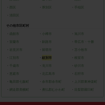
・
西区
・
厚別区
・
手稲区
・
清田区
その他市区町村
・
函館市
・
小樽市
・
旭川市
・
室蘭市
・
釧路市
・
帯広市・十勝
・
岩見沢市
・
留萌市
・
苫小牧市
・
江別市
・
紋別市
・
根室市
・
千歳市
・
滝川市
・
砂川市
・
恵庭市
・
北広島市
・
石狩市
・
亀田郡七飯町
・
余市郡余市町
・
上川郡東神楽町
・
網走郡美幌町
・
勇払郡むかわ町
・
目梨郡羅臼町