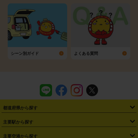
シーン別ガイド
よくある質問
都道府県から探す
・
北海道
・
青森県
・
岩手県
・
宮城県
・
秋田県
・
山形県
主要駅から探す
・
福島県
・
東京都
・
神奈川県
・
埼玉県
・
千葉県
・
茨城県
・
札幌駅
・
仙台駅
・
新宿駅
・
池袋駅
・
渋谷駅
・
東京駅
主要空港から探す