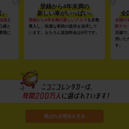
登録から4年未満の
潔」
新しい車がいっぱい♪
全
点検
と
登録から4年未満の新しいクルマ
を多数
全国47
心感と
導入し、快適な車両の提供を追求して
駅チカ
環境に
います。もちろん追加料金は0円です。
店舗で
用いた
す。
選ばれる理由を見る