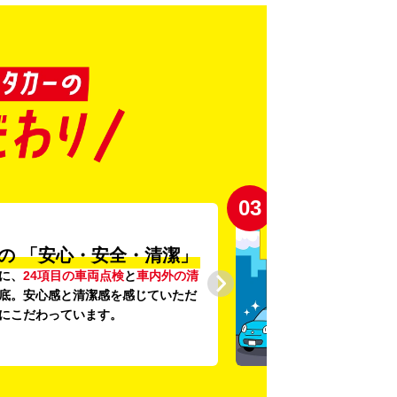
03
の
「安心・安全・清潔」
に、
24項目の車両点検
と
車内外の清
底。安心感と清潔感を感じていただ
にこだわっています。