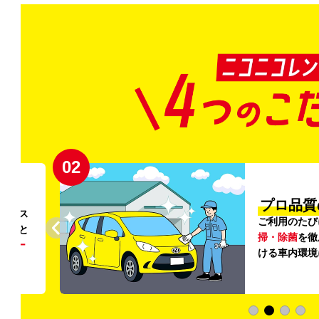
02
円〜
プロ品質
リンス
ご利用のたび
ること
掃・除菌
を徹
う
リー
ける車内環境