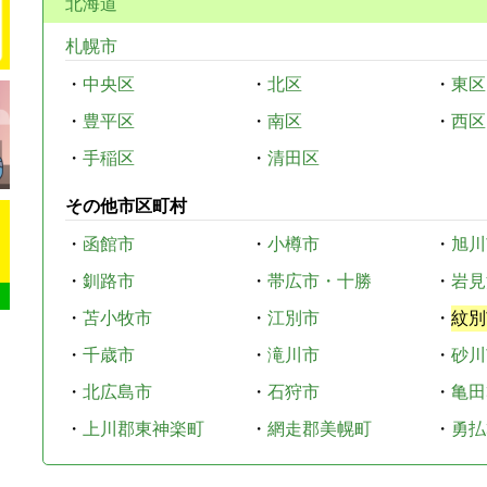
北海道
札幌市
・
中央区
・
北区
・
東区
・
豊平区
・
南区
・
西区
・
手稲区
・
清田区
その他市区町村
・
函館市
・
小樽市
・
旭川
・
釧路市
・
帯広市・十勝
・
岩見
・
苫小牧市
・
江別市
・
紋別
・
千歳市
・
滝川市
・
砂川
・
北広島市
・
石狩市
・
亀田
・
上川郡東神楽町
・
網走郡美幌町
・
勇払