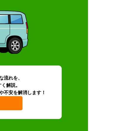
な流れを、
すく解説。
や不安を解消します！