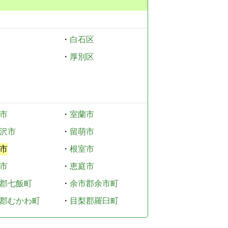
・
白石区
・
厚別区
市
・
室蘭市
沢市
・
留萌市
市
・
根室市
市
・
恵庭市
郡七飯町
・
余市郡余市町
郡むかわ町
・
目梨郡羅臼町