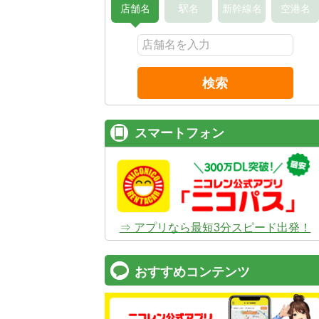
店舗名
駅名
新幹線名
空港名
検索
スマートフォン
⇒ アプリなら最短3分スピード出発！
おすすめコンテンツ