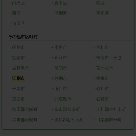
・
白石区
・
豊平区
・
南区
・
西区
・
厚別区
・
手稲区
・
清田区
その他市区町村
・
函館市
・
小樽市
・
旭川市
・
室蘭市
・
釧路市
・
帯広市・十勝
・
岩見沢市
・
留萌市
・
苫小牧市
・
江別市
・
紋別市
・
根室市
・
千歳市
・
滝川市
・
砂川市
・
恵庭市
・
北広島市
・
石狩市
・
亀田郡七飯町
・
余市郡余市町
・
上川郡東神楽町
・
網走郡美幌町
・
勇払郡むかわ町
・
目梨郡羅臼町