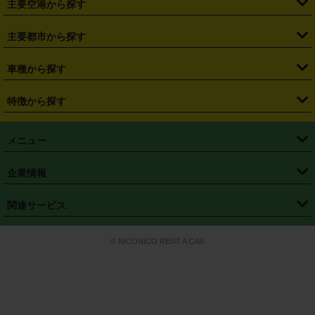
主要空港から探す
・
栃木県
・
群馬県
・
山梨県
・
愛知県
・
静岡県
・
岐阜県
・
横浜駅
・
川崎駅
・
大宮駅
・
西船橋駅
・
柏駅
・
名古屋駅
・
新千歳空港
・
仙台空港
主要都市から探す
・
長野県
・
新潟県
・
富山県
・
石川県
・
福井県
・
大阪府
・
大阪駅
・
難波駅
・
三宮駅
・
京都駅
・
広島駅
・
博多駅
・
成田空港
・
羽田空港
・
兵庫県
・
京都府
・
滋賀県
・
和歌山県
・
奈良県
・
三重県
・
札幌市
・
仙台市
車種から探す
・
熊本駅
・
那覇空港駅
・
中部国際空港セントレア
・
関西国際空港
・
鳥取県
・
島根県
・
岡山県
・
広島県
・
山口県
・
徳島県
・
千葉市
・
さいたま市
・
軽自動車
・
コンパクトカー
・
ステーションワゴン・セダン
特徴から探す
・
大阪国際空港（伊丹空港）
・
神戸空港
・
香川県
・
愛媛県
・
高知県
・
福岡県
・
佐賀県
・
長崎県
・
横浜市
・
川崎市
・
ミニバン・ワンボックス
・
高級ミニバン・ワンボックス
・
SUV
・
岡山空港
・
徳島空港
・
ハイブリッド
・
宅配レンタカー
・
ETCカードレンタル
・
熊本県
・
大分県
・
宮崎県
・
鹿児島県
・
沖縄県
・
相模原市
・
新潟市
メニュー
・
軽トラック・商用バン
・
福岡空港
・
鹿児島空港
・
長期レンタル
・
深夜時間帯レンタル
・
免責補償プラス
・
静岡市
・
浜松市
・
・
トラック・バン
トップページ
・
はじめての方へ
・
ご利用案内
(タウンエースバン、ライトエースバン等)
企業情報
・
那覇空港
・
パーフェクト補償
・
スタッドレスタイヤ
・
直前予約
・
名古屋市
・
京都市
・
・
トラック・バン
ベストレート保証
・
予約から返却まで
・
・
店舗オリジナル
利用シーン別ガイ
(ハイエースバン・キャラバン等)
・
・
ニコパス(アプリ)
会社概要
・
ニュース
・
国際運転免許証
・
フランチャイズ募集
・
営業時間外返却サービス
・
個人情報保護
関連サービス
・
大阪市
・
堺市
ド
・
・
レッカー搬送サービス
カスタマーハラスメントに対する基本方針
・
神戸市
・
岡山市
・
・
車種・料金
カーリースなら「定額ニコノリパック」
・
店舗を探す
・
キャンペーン
© NICONICO RENT A CAR
・
特定商取引法に基づく表記
・
旅行業約款
・
広島市
・
北九州市
・
・
会員特典
超短期カーリースの「ニコリース」
・
選ばれる理由
・
安心・安全への取
り組み
・
福岡市
・
熊本市
・
清潔・快適な車内
・
徹底した車両点検
・
新しいクルマ
空間