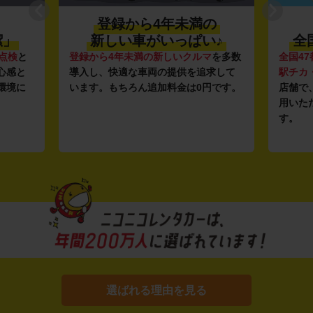
登録から4年未満の
潔」
新しい車がいっぱい♪
全
点検
と
登録から4年未満の新しいクルマ
を多数
全国47
心感と
導入し、快適な車両の提供を追求して
駅チカ
環境に
います。もちろん追加料金は0円です。
店舗で
用いた
す。
選ばれる理由を見る