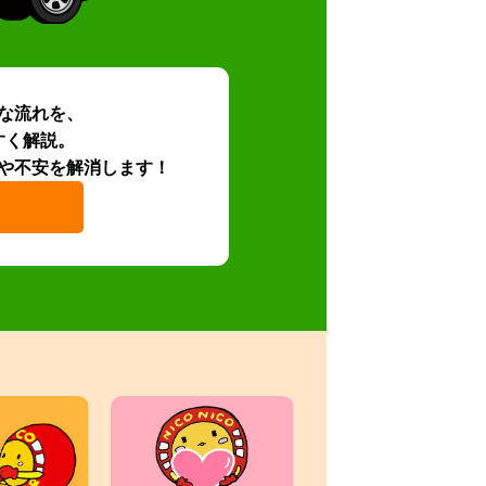
な流れを、
すく解説。
や不安を解消します！