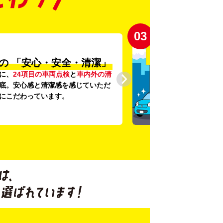
03
の
「安心・安全・清潔」
に、
24項目の車両点検
と
車内外の清
底。安心感と清潔感を感じていただ
にこだわっています。