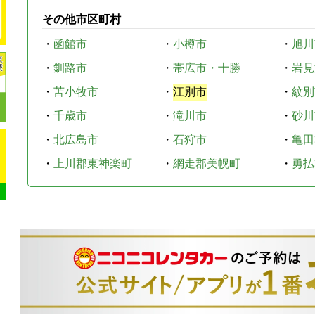
その他市区町村
・
函館市
・
小樽市
・
旭川
・
釧路市
・
帯広市・十勝
・
岩見
・
苫小牧市
・
江別市
・
紋別
・
千歳市
・
滝川市
・
砂川
・
北広島市
・
石狩市
・
亀田
・
上川郡東神楽町
・
網走郡美幌町
・
勇払