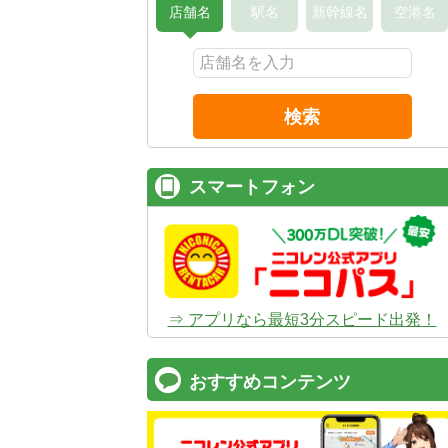
店舗名
駅名
新幹線名
空港名
検索
スマートフォン
⇒ アプリなら最短3分スピード出発！
おすすめコンテンツ