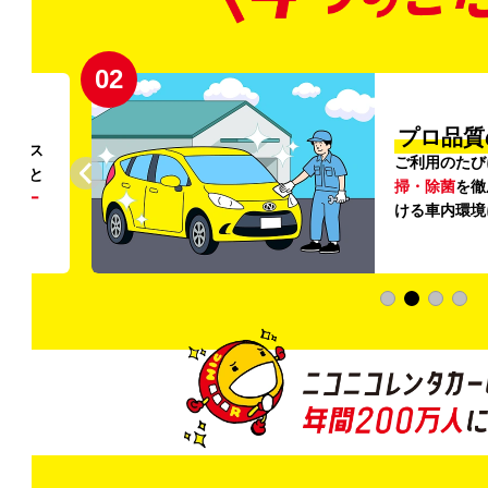
02
円〜
プロ品質
リンス
ご利用のたび
ること
掃・除菌
を徹
う
リー
ける車内環境