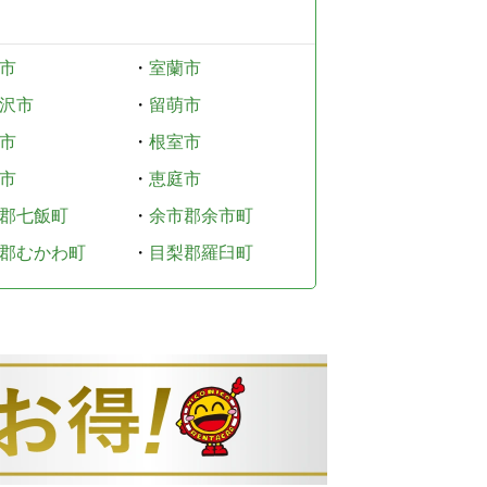
市
・
室蘭市
沢市
・
留萌市
市
・
根室市
市
・
恵庭市
郡七飯町
・
余市郡余市町
郡むかわ町
・
目梨郡羅臼町