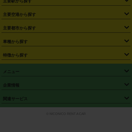
主要駅から探す
・
福島県
・
東京都
・
神奈川県
・
埼玉県
・
千葉県
・
茨城県
・
札幌駅
・
仙台駅
・
新宿駅
・
池袋駅
・
渋谷駅
・
東京駅
主要空港から探す
・
栃木県
・
群馬県
・
山梨県
・
愛知県
・
静岡県
・
岐阜県
・
横浜駅
・
川崎駅
・
大宮駅
・
西船橋駅
・
柏駅
・
名古屋駅
・
新千歳空港
・
仙台空港
主要都市から探す
・
長野県
・
新潟県
・
富山県
・
石川県
・
福井県
・
大阪府
・
大阪駅
・
難波駅
・
三宮駅
・
京都駅
・
広島駅
・
博多駅
・
成田空港
・
羽田空港
・
兵庫県
・
京都府
・
滋賀県
・
和歌山県
・
奈良県
・
三重県
・
札幌市
・
仙台市
車種から探す
・
熊本駅
・
那覇空港駅
・
中部国際空港セントレア
・
関西国際空港
・
鳥取県
・
島根県
・
岡山県
・
広島県
・
山口県
・
徳島県
・
千葉市
・
さいたま市
・
軽自動車
・
コンパクトカー
・
ステーションワゴン・セダン
特徴から探す
・
大阪国際空港（伊丹空港）
・
神戸空港
・
香川県
・
愛媛県
・
高知県
・
福岡県
・
佐賀県
・
長崎県
・
横浜市
・
川崎市
・
ミニバン・ワンボックス
・
高級ミニバン・ワンボックス
・
SUV
・
岡山空港
・
徳島空港
・
ハイブリッド
・
宅配レンタカー
・
ETCカードレンタル
・
熊本県
・
大分県
・
宮崎県
・
鹿児島県
・
沖縄県
・
相模原市
・
新潟市
メニュー
・
軽トラック・商用バン
・
福岡空港
・
鹿児島空港
・
長期レンタル
・
深夜時間帯レンタル
・
免責補償プラス
・
静岡市
・
浜松市
・
・
トラック・バン
トップページ
・
はじめての方へ
・
ご利用案内
(タウンエースバン、ライトエースバン等)
企業情報
・
那覇空港
・
パーフェクト補償
・
スタッドレスタイヤ
・
直前予約
・
名古屋市
・
京都市
・
・
トラック・バン
ベストレート保証
・
予約から返却まで
・
・
店舗オリジナル
利用シーン別ガイ
(ハイエースバン・キャラバン等)
・
・
ニコパス(アプリ)
会社概要
・
ニュース
・
国際運転免許証
・
フランチャイズ募集
・
営業時間外返却サービス
・
個人情報保護
関連サービス
・
大阪市
・
堺市
ド
・
・
レッカー搬送サービス
カスタマーハラスメントに対する基本方針
・
神戸市
・
岡山市
・
・
車種・料金
カーリースなら「定額ニコノリパック」
・
店舗を探す
・
キャンペーン
© NICONICO RENT A CAR
・
特定商取引法に基づく表記
・
旅行業約款
・
広島市
・
北九州市
・
・
会員特典
超短期カーリースの「ニコリース」
・
選ばれる理由
・
安心・安全への取
り組み
・
福岡市
・
熊本市