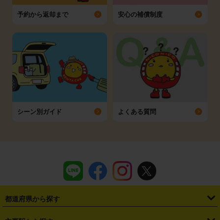
予約から返却まで
安心の補償制度
シーン別ガイド
よくある質問
都道府県から探す
・
北海道
・
青森県
・
岩手県
・
宮城県
・
秋田県
・
山形県