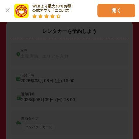
WEBより最大30％お得！

開く
公式アプリ「ニコパス」
レンタカーを予約しよう
出発
出発店舗、エリアを入力
出発日時
2026年08月08日 (土)
16:00
返却日時
2026年08月09日 (日)
16:00
車両タイプ
コンパクトカー