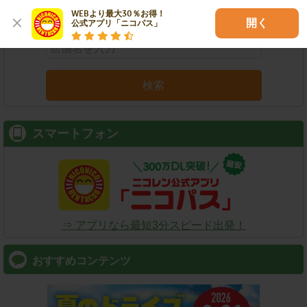
店舗名
駅名
新幹線名
空港名
WEBより最大30％お得！

開く
公式アプリ「ニコパス」
検索
スマートフォン
⇒ アプリなら最短3分スピード出発！
おすすめコンテンツ