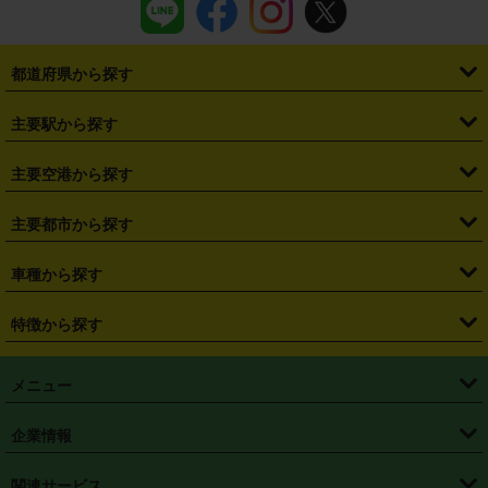
都道府県から探す
・
北海道
・
青森県
・
岩手県
・
宮城県
・
秋田県
・
山形県
主要駅から探す
・
福島県
・
東京都
・
神奈川県
・
埼玉県
・
千葉県
・
茨城県
・
札幌駅
・
仙台駅
・
新宿駅
・
池袋駅
・
渋谷駅
・
東京駅
主要空港から探す
・
栃木県
・
群馬県
・
山梨県
・
愛知県
・
静岡県
・
岐阜県
・
横浜駅
・
川崎駅
・
大宮駅
・
西船橋駅
・
柏駅
・
名古屋駅
・
新千歳空港
・
仙台空港
主要都市から探す
・
長野県
・
新潟県
・
富山県
・
石川県
・
福井県
・
大阪府
・
大阪駅
・
難波駅
・
三宮駅
・
京都駅
・
広島駅
・
博多駅
・
成田空港
・
羽田空港
・
兵庫県
・
京都府
・
滋賀県
・
和歌山県
・
奈良県
・
三重県
・
札幌市
・
仙台市
車種から探す
・
熊本駅
・
那覇空港駅
・
中部国際空港セントレア
・
関西国際空港
・
鳥取県
・
島根県
・
岡山県
・
広島県
・
山口県
・
徳島県
・
千葉市
・
さいたま市
・
軽自動車
・
コンパクトカー
・
ステーションワゴン・セダン
特徴から探す
・
大阪国際空港（伊丹空港）
・
神戸空港
・
香川県
・
愛媛県
・
高知県
・
福岡県
・
佐賀県
・
長崎県
・
横浜市
・
川崎市
・
ミニバン・ワンボックス
・
高級ミニバン・ワンボックス
・
SUV
・
岡山空港
・
徳島空港
・
ハイブリッド
・
宅配レンタカー
・
ETCカードレンタル
・
熊本県
・
大分県
・
宮崎県
・
鹿児島県
・
沖縄県
・
相模原市
・
新潟市
メニュー
・
軽トラック・商用バン
・
福岡空港
・
鹿児島空港
・
長期レンタル
・
深夜時間帯レンタル
・
免責補償プラス
・
静岡市
・
浜松市
・
・
トラック・バン
トップページ
・
はじめての方へ
・
ご利用案内
(タウンエースバン、ライトエースバン等)
企業情報
・
那覇空港
・
パーフェクト補償
・
スタッドレスタイヤ
・
直前予約
・
名古屋市
・
京都市
・
・
トラック・バン
ベストレート保証
・
予約から返却まで
・
・
店舗オリジナル
利用シーン別ガイ
(ハイエースバン・キャラバン等)
・
・
ニコパス(アプリ)
会社概要
・
ニュース
・
国際運転免許証
・
フランチャイズ募集
・
営業時間外返却サービス
・
個人情報保護
関連サービス
・
大阪市
・
堺市