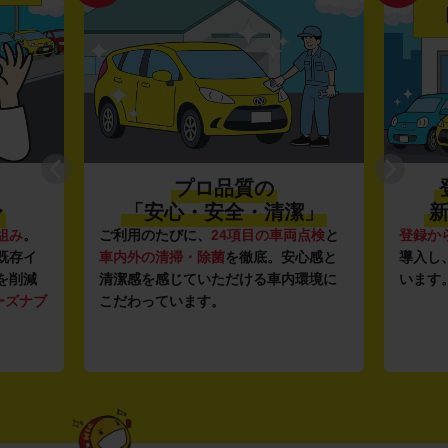
プロ品質の
〜
「安心・安全・清潔」
新
組み
。
ご利用のたびに、
24項目の車両点検
と
登録か
既存イ
車内外の清掃・除菌
を徹底。安心感と
導入し
を削減
清潔感を感じていただける車内環境に
います
ーズナブ
こだわっています。