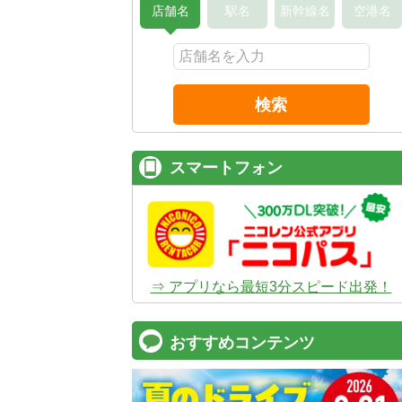
店舗名
駅名
新幹線名
空港名
検索
スマートフォン
⇒ アプリなら最短3分スピード出発！
おすすめコンテンツ