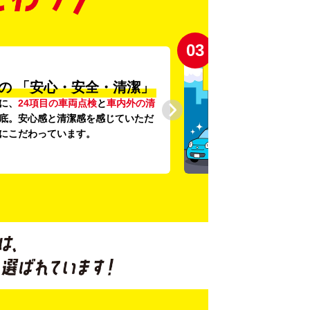
03
の
「安心・安全・清潔」
に、
24項目の車両点検
と
車内外の清
底。安心感と清潔感を感じていただ
にこだわっています。