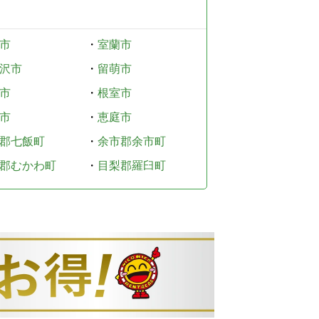
市
・
室蘭市
沢市
・
留萌市
市
・
根室市
市
・
恵庭市
郡七飯町
・
余市郡余市町
郡むかわ町
・
目梨郡羅臼町