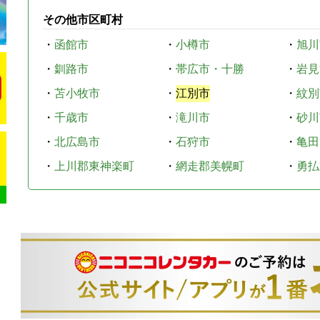
その他市区町村
・
函館市
・
小樽市
・
旭川
・
釧路市
・
帯広市・十勝
・
岩見
・
苫小牧市
・
江別市
・
紋別
・
千歳市
・
滝川市
・
砂川
・
北広島市
・
石狩市
・
亀田
・
上川郡東神楽町
・
網走郡美幌町
・
勇払