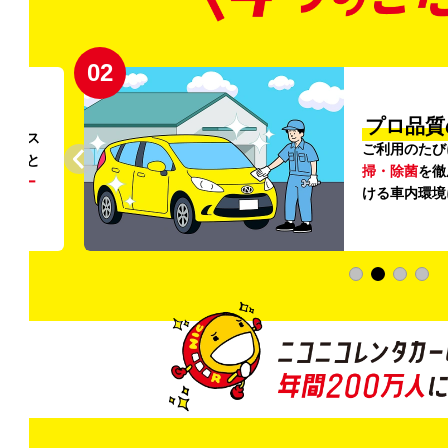
02
円〜
プロ品質
リンス
ご利用のたび
ること
掃・除菌
を徹
う
リー
ける車内環境