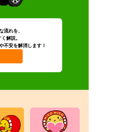
な流れを、
すく解説。
や不安を解消します！