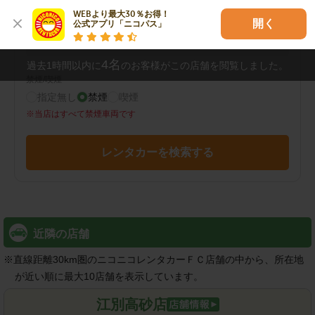
WEBより最大30％お得！

その他の検索条件
開く
公式アプリ「ニコパス」
指定なし
4
名
過去1時間以内に
のお客様がこの店舗を閲覧しました。
禁煙/喫煙
指定無し
禁煙
喫煙
※
当店はすべて禁煙車両です
レンタカーを検索する
近隣の店舗
※
直線距離30km圏のニコニコレンタカーＦＣ店舗の中から、所在地
が近い順に最大10店舗を表示しています。
江別高砂店