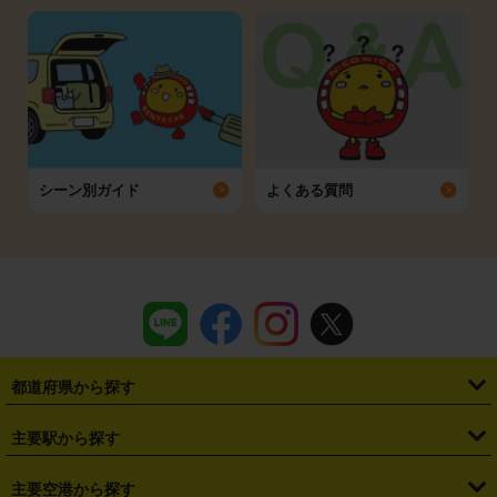
シーン別ガイド
よくある質問
都道府県から探す
・
北海道
・
青森県
・
岩手県
・
宮城県
・
秋田県
・
山形県
主要駅から探す
・
福島県
・
東京都
・
神奈川県
・
埼玉県
・
千葉県
・
茨城県
・
札幌駅
・
仙台駅
・
新宿駅
・
池袋駅
・
渋谷駅
・
東京駅
主要空港から探す