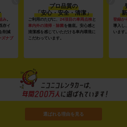
プロ品質の
〜
「安心・安全・清潔」
新
組み
。
ご利用のたびに、
24項目の車両点検
と
登録か
既存イ
車内外の清掃・除菌
を徹底。安心感と
導入し
を削減
清潔感を感じていただける車内環境に
います
ーズナブ
こだわっています。
選ばれる理由を見る