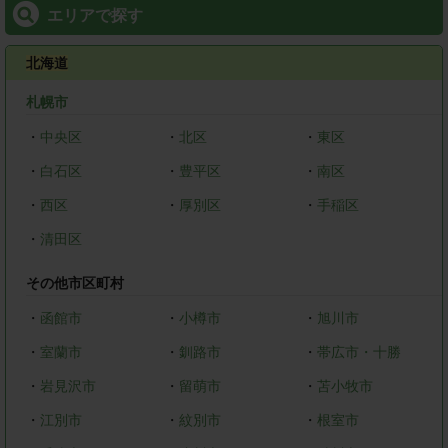
エリアで探す
北海道
札幌市
・
中央区
・
北区
・
東区
・
白石区
・
豊平区
・
南区
・
西区
・
厚別区
・
手稲区
・
清田区
その他市区町村
・
函館市
・
小樽市
・
旭川市
・
室蘭市
・
釧路市
・
帯広市・十勝
・
岩見沢市
・
留萌市
・
苫小牧市
・
江別市
・
紋別市
・
根室市