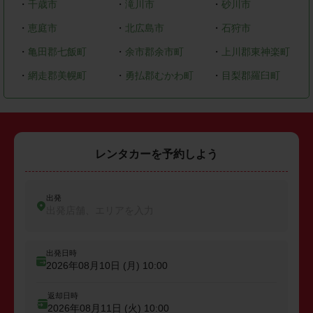
・
千歳市
・
滝川市
・
砂川市
・
恵庭市
・
北広島市
・
石狩市
・
亀田郡七飯町
・
余市郡余市町
・
上川郡東神楽町
・
網走郡美幌町
・
勇払郡むかわ町
・
目梨郡羅臼町
レンタカーを予約しよう
出発
出発店舗、エリアを入力
出発日時
2026年08月10日 (月)
10:00
返却日時
2026年08月11日 (火)
10:00