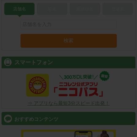
店舗名
駅名
新幹線名
空港名
検索
スマートフォン
⇒ アプリなら最短3分スピード出発！
おすすめコンテンツ