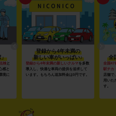
登録から4年未満の
潔」
新しい車がいっぱい♪
全
点検
と
登録から4年未満の新しいクルマ
を多数
全国47
心感と
導入し、快適な車両の提供を追求して
駅チカ
環境に
います。もちろん追加料金は0円です。
店舗で
用いた
す。