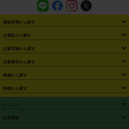
都道府県から探す
・
北海道
・
青森県
・
岩手県
・
宮城県
・
秋田県
・
山形県
主要駅から探す
・
福島県
・
東京都
・
神奈川県
・
埼玉県
・
千葉県
・
茨城県
・
札幌駅
・
仙台駅
・
新宿駅
・
池袋駅
・
渋谷駅
・
東京駅
主要空港から探す
・
栃木県
・
群馬県
・
山梨県
・
愛知県
・
静岡県
・
岐阜県
・
横浜駅
・
川崎駅
・
大宮駅
・
西船橋駅
・
柏駅
・
名古屋駅
・
新千歳空港
・
仙台空港
主要都市から探す
・
長野県
・
新潟県
・
富山県
・
石川県
・
福井県
・
大阪府
・
大阪駅
・
難波駅
・
三宮駅
・
京都駅
・
広島駅
・
博多駅
・
成田空港
・
羽田空港
・
兵庫県
・
京都府
・
滋賀県
・
和歌山県
・
奈良県
・
三重県
・
札幌市
・
仙台市
車種から探す
・
熊本駅
・
那覇空港駅
・
中部国際空港セントレア
・
関西国際空港
・
鳥取県
・
島根県
・
岡山県
・
広島県
・
山口県
・
徳島県
・
千葉市
・
さいたま市
・
軽自動車
・
コンパクトカー
・
ステーションワゴン・セダン
特徴から探す
・
大阪国際空港（伊丹空港）
・
神戸空港
・
香川県
・
愛媛県
・
高知県
・
福岡県
・
佐賀県
・
長崎県
・
横浜市
・
川崎市
・
ミニバン・ワンボックス
・
高級ミニバン・ワンボックス
・
SUV
・
岡山空港
・
徳島空港
・
ハイブリッド
・
宅配レンタカー
・
ETCカードレンタル
・
熊本県
・
大分県
・
宮崎県
・
鹿児島県
・
沖縄県
・
相模原市
・
新潟市
メニュー
・
軽トラック・商用バン
・
福岡空港
・
鹿児島空港
・
長期レンタル
・
深夜時間帯レンタル
・
免責補償プラス
・
静岡市
・
浜松市
・
・
トラック・バン
トップページ
・
はじめての方へ
・
ご利用案内
(タウンエースバン、ライトエースバン等)
企業情報
・
那覇空港
・
パーフェクト補償
・
スタッドレスタイヤ
・
直前予約
・
名古屋市
・
京都市
・
・
トラック・バン
ベストレート保証
・
予約から返却まで
・
・
店舗オリジナル
利用シーン別ガイ
(ハイエースバン・キャラバン等)
・
・
ニコパス(アプリ)
会社概要
・
ニュース
・
国際運転免許証
・
フランチャイズ募集
・
営業時間外返却サービス
・
個人情報保護