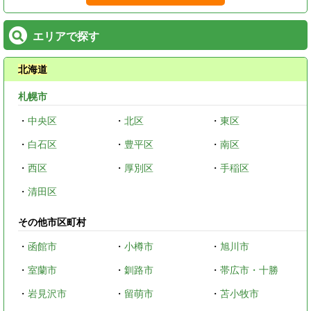
エリアで探す
北海道
札幌市
・
中央区
・
北区
・
東区
・
白石区
・
豊平区
・
南区
・
西区
・
厚別区
・
手稲区
・
清田区
その他市区町村
・
函館市
・
小樽市
・
旭川市
・
室蘭市
・
釧路市
・
帯広市・十勝
・
岩見沢市
・
留萌市
・
苫小牧市