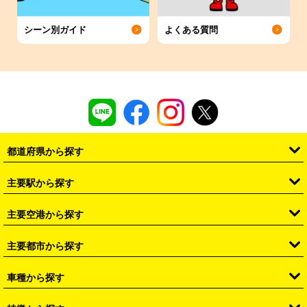
シーン別ガイド
よくある質問
都道府県から探す
・
北海道
・
青森県
・
岩手県
・
宮城県
・
秋田県
・
山形県
主要駅から探す
・
福島県
・
東京都
・
神奈川県
・
埼玉県
・
千葉県
・
茨城県
・
札幌駅
・
仙台駅
・
新宿駅
・
池袋駅
・
渋谷駅
・
東京駅
主要空港から探す
・
栃木県
・
群馬県
・
山梨県
・
愛知県
・
静岡県
・
岐阜県
・
横浜駅
・
川崎駅
・
大宮駅
・
西船橋駅
・
柏駅
・
名古屋駅
・
新千歳空港
・
仙台空港
主要都市から探す
・
長野県
・
新潟県
・
富山県
・
石川県
・
福井県
・
大阪府
・
大阪駅
・
難波駅
・
三宮駅
・
京都駅
・
広島駅
・
博多駅
・
成田空港
・
羽田空港
・
兵庫県
・
京都府
・
滋賀県
・
和歌山県
・
奈良県
・
三重県
・
札幌市
・
仙台市
車種から探す
・
熊本駅
・
那覇空港駅
・
中部国際空港セントレア
・
関西国際空港
・
鳥取県
・
島根県
・
岡山県
・
広島県
・
山口県
・
徳島県
・
千葉市
・
さいたま市
・
軽自動車
・
コンパクトカー
・
ステーションワゴン・セダン