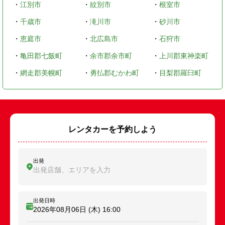
・
江別市
・
紋別市
・
根室市
・
千歳市
・
滝川市
・
砂川市
・
恵庭市
・
北広島市
・
石狩市
・
亀田郡七飯町
・
余市郡余市町
・
上川郡東神楽町
・
網走郡美幌町
・
勇払郡むかわ町
・
目梨郡羅臼町
レンタカーを予約しよう
出発
出発店舗、エリアを入力
出発日時
2026年08月06日 (木)
16:00