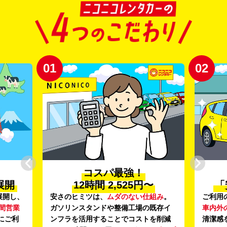
02
03
プロ品質の
〜
「安心・安全・清潔」
新
組み
。
ご利用のたびに、
24項目の車両点検
と
登録か
既存イ
車内外の清掃・除菌
を徹底。安心感と
導入し
を削減
清潔感を感じていただける車内環境に
います