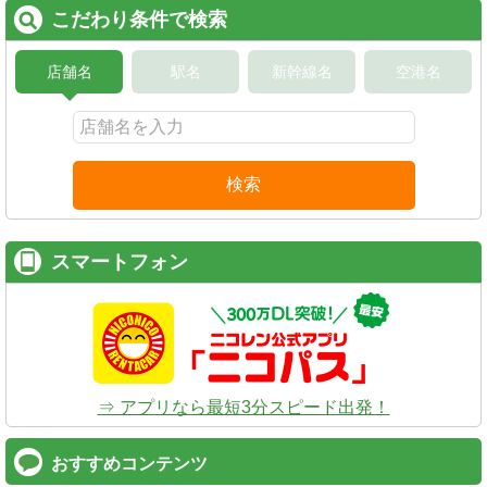
こだわり条件で検索
店舗名
駅名
新幹線名
空港名
検索
スマートフォン
⇒ アプリなら最短3分スピード出発！
おすすめコンテンツ