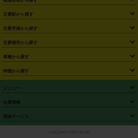
・
北海道
・
青森県
・
岩手県
・
宮城県
・
秋田県
・
山形県
主要駅から探す
・
福島県
・
東京都
・
神奈川県
・
埼玉県
・
千葉県
・
茨城県
・
札幌駅
・
仙台駅
・
新宿駅
・
池袋駅
・
渋谷駅
・
東京駅
主要空港から探す
・
栃木県
・
群馬県
・
山梨県
・
愛知県
・
静岡県
・
岐阜県
・
横浜駅
・
川崎駅
・
大宮駅
・
西船橋駅
・
柏駅
・
名古屋駅
・
新千歳空港
・
仙台空港
主要都市から探す
・
長野県
・
新潟県
・
富山県
・
石川県
・
福井県
・
大阪府
・
大阪駅
・
難波駅
・
三宮駅
・
京都駅
・
広島駅
・
博多駅
・
成田空港
・
羽田空港
・
兵庫県
・
京都府
・
滋賀県
・
和歌山県
・
奈良県
・
三重県
・
札幌市
・
仙台市
車種から探す
・
熊本駅
・
那覇空港駅
・
中部国際空港セントレア
・
関西国際空港
・
鳥取県
・
島根県
・
岡山県
・
広島県
・
山口県
・
徳島県
・
千葉市
・
さいたま市
・
軽自動車
・
コンパクトカー
・
ステーションワゴン・セダン
特徴から探す
・
大阪国際空港（伊丹空港）
・
神戸空港
・
香川県
・
愛媛県
・
高知県
・
福岡県
・
佐賀県
・
長崎県
・
横浜市
・
川崎市
・
ミニバン・ワンボックス
・
高級ミニバン・ワンボックス
・
SUV
・
岡山空港
・
徳島空港
・
ハイブリッド
・
宅配レンタカー
・
ETCカードレンタル
・
熊本県
・
大分県
・
宮崎県
・
鹿児島県
・
沖縄県
・
相模原市
・
新潟市
メニュー
・
軽トラック・商用バン
・
福岡空港
・
鹿児島空港
・
長期レンタル
・
深夜時間帯レンタル
・
免責補償プラス
・
静岡市
・
浜松市
・
・
トラック・バン
トップページ
・
はじめての方へ
・
ご利用案内
(タウンエースバン、ライトエースバン等)
企業情報
・
那覇空港
・
パーフェクト補償
・
スタッドレスタイヤ
・
直前予約
・
名古屋市
・
京都市
・
・
トラック・バン
ベストレート保証
・
予約から返却まで
・
・
店舗オリジナル
利用シーン別ガイ
(ハイエースバン・キャラバン等)
・
・
ニコパス(アプリ)
会社概要
・
ニュース
・
国際運転免許証
・
フランチャイズ募集
・
営業時間外返却サービス
・
個人情報保護
関連サービス
・
大阪市
・
堺市
ド
・
・
レッカー搬送サービス
カスタマーハラスメントに対する基本方針
・
神戸市
・
岡山市
・
・
車種・料金
カーリースなら「定額ニコノリパック」
・
店舗を探す
・
キャンペーン
© NICONICO RENT A CAR
・
特定商取引法に基づく表記
・
旅行業約款
・
広島市
・
北九州市
・
・
会員特典
超短期カーリースの「ニコリース」
・
選ばれる理由
・
安心・安全への取