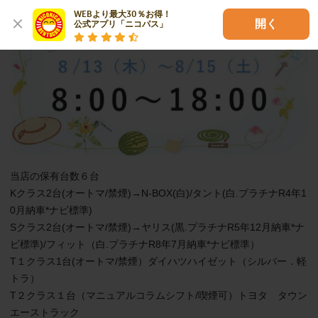
WEBより最大30％お得！

開く
公式アプリ「ニコパス」
当店の保有台数６台

Kクラス2台(オートマ/禁煙)→N-BOX(白)/タント(白.プラチナR4年1
0月納車*ナビ標準)

Sクラス2台(オートマ/禁煙)→ヤリス(黒.プラチナR5年12月納車*ナ
ビ標準)/フィット（白.プラチナR8年7月納車*ナビ標準）

T１クラス1台(オートマ/禁煙）ダイハツハイゼット（シルバー．軽
トラ）

T２クラス１台（マニュアルコラムシフト/喫煙可）トヨタ　タウン
エーストラック
