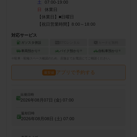
土
07:00-19:00
日
休業日
【休業日】■日曜日

対応サービス
ガソスタ併設
ETCレンタル
カーナビ無料
車両預かり
バイク預かり
自転車預かり
※
※
※
※
駐車・駐輪
スペース確認のため、店舗までお電話にてご相談ください。
アプリで予約する
最安値
出発日時
2026年08月07日 (金)
07:00
返却日時
2026年08月08日 (土)
07:00