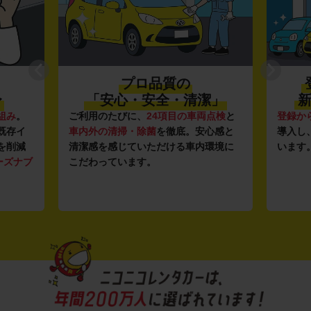
プロ品質の
登録か
「安心・安全・清潔」
新しい車
ご利用のたびに、
24項目の車両点検
と
登録から4年未満
車内外の清掃・除菌
を徹底。安心感と
導入し、快適な車
清潔感を感じていただける車内環境に
います。もちろん
こだわっています。